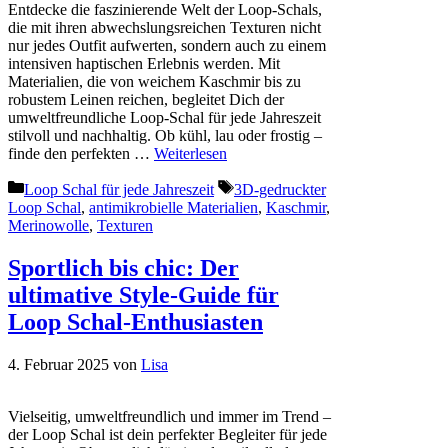
Entdecke die faszinierende Welt der Loop-Schals,
die mit ihren abwechslungsreichen Texturen nicht
nur jedes Outfit aufwerten, sondern auch zu einem
intensiven haptischen Erlebnis werden. Mit
Materialien, die von weichem Kaschmir bis zu
robustem Leinen reichen, begleitet Dich der
umweltfreundliche Loop-Schal für jede Jahreszeit
stilvoll und nachhaltig. Ob kühl, lau oder frostig –
finde den perfekten …
Weiterlesen
Kategorien
Schlagwörter
Loop Schal für jede Jahreszeit
3D-gedruckter
Loop Schal
,
antimikrobielle Materialien
,
Kaschmir
,
Merinowolle
,
Texturen
Sportlich bis chic: Der
ultimative Style-Guide für
Loop Schal-Enthusiasten
4. Februar 2025
von
Lisa
Vielseitig, umweltfreundlich und immer im Trend –
der Loop Schal ist dein perfekter Begleiter für jede