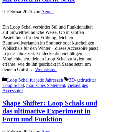
9. Februar 2025
von
Aenna
Ein Loop Schal verbindet Stil und Funktionalität
auf umweltfreundliche Weise. Ob in sanften
Pastelltönen für den Frühling, leichten
Baumwollvarianten im Sommer oder kuscheligen
Wollschals für den Winter – dieses Accessoire passt
in jede Jahreszeit. Entdecke die vielfältigen
Möglichkeiten, deinen Loop Schal zu stylen und
erfahre, wie du ihn geschickt in Szene setzt, um
deinem Outfit …
Weiterlesen
Kategorien
Schlagwörter
Loop Schal für jede Jahreszeit
3D-gedruckter
Loop Schal
,
modisches Statement
,
vielseitiges
Accessoire
Shape Shifter: Loop Schals und
das ultimative Experiment in
Form und Funktion
6. Februar 2025
von
Aenna