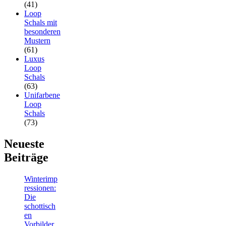
(41)
Loop
Schals mit
besonderen
Mustern
(61)
Luxus
Loop
Schals
(63)
Unifarbene
Loop
Schals
(73)
Neueste
Beiträge
Winterimp
ressionen:
Die
schottisch
en
Vorbilder