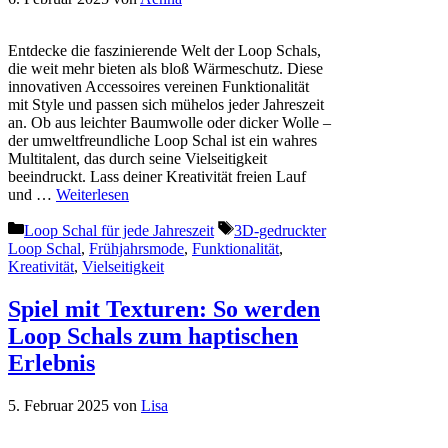
Entdecke die faszinierende Welt der Loop Schals,
die weit mehr bieten als bloß Wärmeschutz. Diese
innovativen Accessoires vereinen Funktionalität
mit Style und passen sich mühelos jeder Jahreszeit
an. Ob aus leichter Baumwolle oder dicker Wolle –
der umweltfreundliche Loop Schal ist ein wahres
Multitalent, das durch seine Vielseitigkeit
beeindruckt. Lass deiner Kreativität freien Lauf
und …
Weiterlesen
Kategorien
Schlagwörter
Loop Schal für jede Jahreszeit
3D-gedruckter
Loop Schal
,
Frühjahrsmode
,
Funktionalität
,
Kreativität
,
Vielseitigkeit
Spiel mit Texturen: So werden
Loop Schals zum haptischen
Erlebnis
5. Februar 2025
von
Lisa