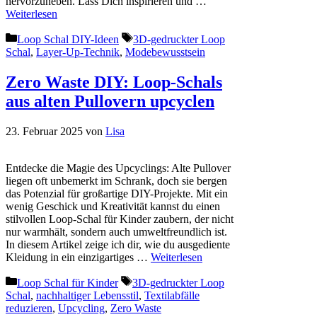
hervorzuheben. Lass Dich inspirieren und …
Weiterlesen
Kategorien
Schlagwörter
Loop Schal DIY-Ideen
3D-gedruckter Loop
Schal
,
Layer-Up-Technik
,
Modebewusstsein
Zero Waste DIY: Loop-Schals
aus alten Pullovern upcyclen
23. Februar 2025
von
Lisa
Entdecke die Magie des Upcyclings: Alte Pullover
liegen oft unbemerkt im Schrank, doch sie bergen
das Potenzial für großartige DIY-Projekte. Mit ein
wenig Geschick und Kreativität kannst du einen
stilvollen Loop-Schal für Kinder zaubern, der nicht
nur warmhält, sondern auch umweltfreundlich ist.
In diesem Artikel zeige ich dir, wie du ausgediente
Kleidung in ein einzigartiges …
Weiterlesen
Kategorien
Schlagwörter
Loop Schal für Kinder
3D-gedruckter Loop
Schal
,
nachhaltiger Lebensstil
,
Textilabfälle
reduzieren
,
Upcycling
,
Zero Waste