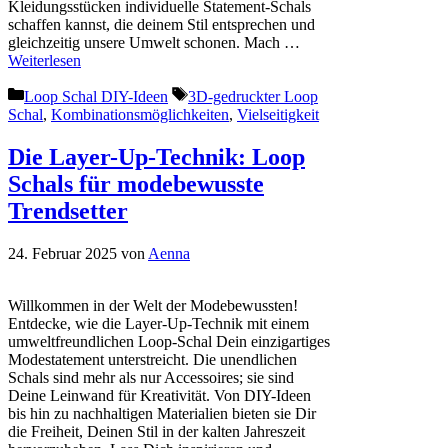
Kleidungsstücken individuelle Statement-Schals
schaffen kannst, die deinem Stil entsprechen und
gleichzeitig unsere Umwelt schonen. Mach …
Weiterlesen
Kategorien
Schlagwörter
Loop Schal DIY-Ideen
3D-gedruckter Loop
Schal
,
Kombinationsmöglichkeiten
,
Vielseitigkeit
Die Layer-Up-Technik: Loop
Schals für modebewusste
Trendsetter
24. Februar 2025
von
Aenna
Willkommen in der Welt der Modebewussten!
Entdecke, wie die Layer-Up-Technik mit einem
umweltfreundlichen Loop-Schal Dein einzigartiges
Modestatement unterstreicht. Die unendlichen
Schals sind mehr als nur Accessoires; sie sind
Deine Leinwand für Kreativität. Von DIY-Ideen
bis hin zu nachhaltigen Materialien bieten sie Dir
die Freiheit, Deinen Stil in der kalten Jahreszeit