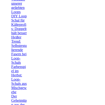
unserer
geliebten
Loops
DIY Loop
Schal für
Kälteprofi
s: Doppelt
hält besser
Heißer
Trend:
Selbstregu
lierende
Fasern bei
Loop-
Schals
Farbenspi
el im
Herbst:
Loop-
Schals aus
Mischgew
ebe
Der
Geheimtip
p aus der