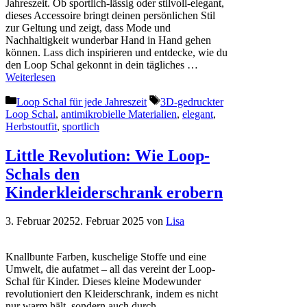
Jahreszeit. Ob sportlich-lässig oder stilvoll-elegant,
dieses Accessoire bringt deinen persönlichen Stil
zur Geltung und zeigt, dass Mode und
Nachhaltigkeit wunderbar Hand in Hand gehen
können. Lass dich inspirieren und entdecke, wie du
den Loop Schal gekonnt in dein tägliches …
Weiterlesen
Kategorien
Schlagwörter
Loop Schal für jede Jahreszeit
3D-gedruckter
Loop Schal
,
antimikrobielle Materialien
,
elegant
,
Herbstoutfit
,
sportlich
Little Revolution: Wie Loop-
Schals den
Kinderkleiderschrank erobern
3. Februar 2025
2. Februar 2025
von
Lisa
Knallbunte Farben, kuschelige Stoffe und eine
Umwelt, die aufatmet – all das vereint der Loop-
Schal für Kinder. Dieses kleine Modewunder
revolutioniert den Kleiderschrank, indem es nicht
nur warm hält, sondern auch durch