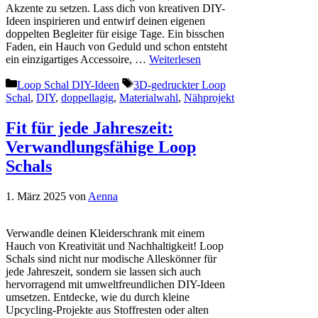
Akzente zu setzen. Lass dich von kreativen DIY-
Ideen inspirieren und entwirf deinen eigenen
doppelten Begleiter für eisige Tage. Ein bisschen
Faden, ein Hauch von Geduld und schon entsteht
ein einzigartiges Accessoire, …
Weiterlesen
Kategorien
Schlagwörter
Loop Schal DIY-Ideen
3D-gedruckter Loop
Schal
,
DIY
,
doppellagig
,
Materialwahl
,
Nähprojekt
Fit für jede Jahreszeit:
Verwandlungsfähige Loop
Schals
1. März 2025
von
Aenna
Verwandle deinen Kleiderschrank mit einem
Hauch von Kreativität und Nachhaltigkeit! Loop
Schals sind nicht nur modische Alleskönner für
jede Jahreszeit, sondern sie lassen sich auch
hervorragend mit umweltfreundlichen DIY-Ideen
umsetzen. Entdecke, wie du durch kleine
Upcycling-Projekte aus Stoffresten oder alten