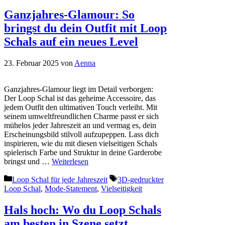
Ganzjahres-Glamour: So
bringst du dein Outfit mit Loop
Schals auf ein neues Level
23. Februar 2025
von
Aenna
Ganzjahres-Glamour liegt im Detail verborgen:
Der Loop Schal ist das geheime Accessoire, das
jedem Outfit den ultimativen Touch verleiht. Mit
seinem umweltfreundlichen Charme passt er sich
mühelos jeder Jahreszeit an und vermag es, dein
Erscheinungsbild stilvoll aufzupeppen. Lass dich
inspirieren, wie du mit diesen vielseitigen Schals
spielerisch Farbe und Struktur in deine Garderobe
bringst und …
Weiterlesen
Kategorien
Schlagwörter
Loop Schal für jede Jahreszeit
3D-gedruckter
Loop Schal
,
Mode-Statement
,
Vielseitigkeit
Hals hoch: Wo du Loop Schals
am besten in Szene setzt