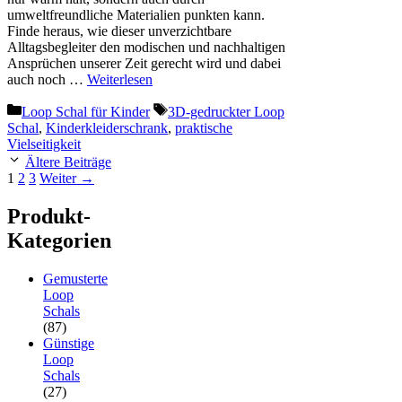
umweltfreundliche Materialien punkten kann.
Finde heraus, wie dieser unverzichtbare
Alltagsbegleiter den modischen und nachhaltigen
Ansprüchen unserer Zeit gerecht wird und dabei
auch noch …
Weiterlesen
Kategorien
Schlagwörter
Loop Schal für Kinder
3D-gedruckter Loop
Schal
,
Kinderkleiderschrank
,
praktische
Vielseitigkeit
Ältere Beiträge
Seite
Seite
Seite
1
2
3
Weiter
→
Produkt-
Kategorien
Gemusterte
Loop
Schals
(87)
Günstige
Loop
Schals
(27)