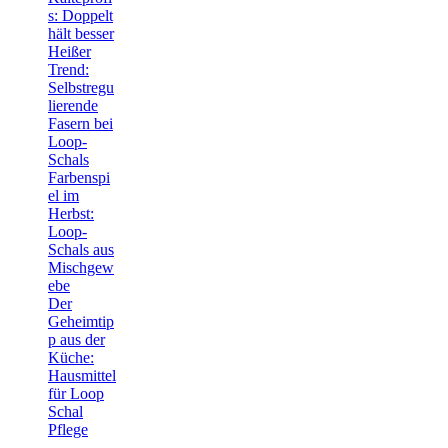
s: Doppelt
hält besser
Heißer
Trend:
Selbstregu
lierende
Fasern bei
Loop-
Schals
Farbenspi
el im
Herbst:
Loop-
Schals aus
Mischgew
ebe
Der
Geheimtip
p aus der
Küche:
Hausmittel
für Loop
Schal
Pflege