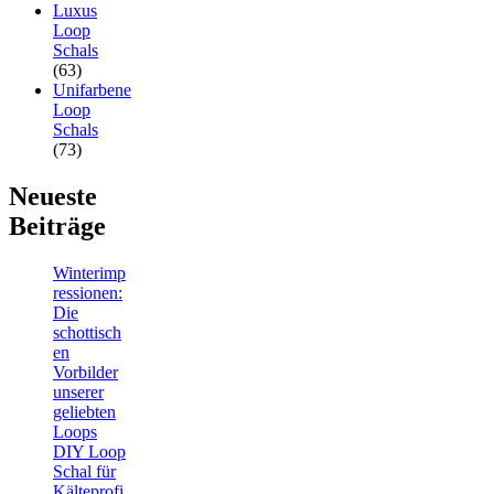
Luxus
Loop
Schals
(63)
Unifarbene
Loop
Schals
(73)
Neueste
Beiträge
Winterimp
ressionen:
Die
schottisch
en
Vorbilder
unserer
geliebten
Loops
DIY Loop
Schal für
Kälteprofi