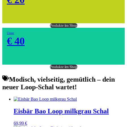
Produkte
i
m Shop
Unter
€ 40
Produkte
i
m Shop
Modisch, vielseitig, gemütlich – dein
neuer Loop-Schal wartet!
Eisbär Bao Loop milkgrau Schal
69,99
€