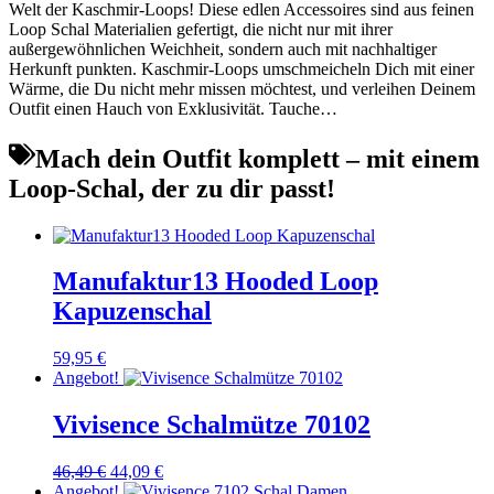
Welt der Kaschmir-Loops! Diese edlen Accessoires sind aus feinen
Loop Schal Materialien gefertigt, die nicht nur mit ihrer
außergewöhnlichen Weichheit, sondern auch mit nachhaltiger
Herkunft punkten. Kaschmir-Loops umschmeicheln Dich mit einer
Wärme, die Du nicht mehr missen möchtest, und verleihen Deinem
Outfit einen Hauch von Exklusivität. Tauche…
Mach dein Outfit komplett – mit einem
Loop-Schal, der zu dir passt!
Manufaktur13 Hooded Loop
Kapuzenschal
59,95
€
Angebot!
Vivisence Schalmütze 70102
Ursprünglicher
Aktueller
46,49
€
44,09
€
Preis
Preis
Angebot!