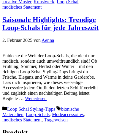
kreative Muster
,
Kunstwerk
,
Loop Schal
,
modisches Statement
Saisonale Highlights: Trendige
Loop-Schals für jede Jahreszeit
2. Februar 2025
von
Aenna
Entdecke die Welt der Loop-Schals, die nicht nur
modisch, sondern auch umweltfreundlich sind! Ob
Frühling, Sommer, Herbst oder Winter – mit den
richtigen Loop Schal Styling-Tipps bringst du
Frische, Eleganz und Wärme in deine Garderobe.
Lass dich inspirieren, wie dieses vielseitige
Accessoire jedem Outfit den letzten Schliff verleiht
und zugleich einen nachhaltigen Beitrag leistet.
Begleite …
Weiterlesen
Kategorien
Schlagwörter
Loop Schal Styling-Tipps
bionische
Materialien
,
Loop-Schals
,
Modeaccessoires
,
modisches Statement
,
Trageweisen
Produkt-