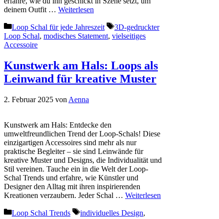
erfahre, wie du ihn geschickt in Szene setzt, um
deinem Outfit …
Weiterlesen
Kategorien
Schlagwörter
Loop Schal für jede Jahreszeit
3D-gedruckter
Loop Schal
,
modisches Statement
,
vielseitiges
Accessoire
Kunstwerk am Hals: Loops als
Leinwand für kreative Muster
2. Februar 2025
von
Aenna
Kunstwerk am Hals: Entdecke den
umweltfreundlichen Trend der Loop-Schals! Diese
einzigartigen Accessoires sind mehr als nur
praktische Begleiter – sie sind Leinwände für
kreative Muster und Designs, die Individualität und
Stil vereinen. Tauche ein in die Welt der Loop-
Schal Trends und erfahre, wie Künstler und
Designer den Alltag mit ihren inspirierenden
Kreationen verzaubern. Jeder Schal …
Weiterlesen
Kategorien
Schlagwörter
Loop Schal Trends
individuelles Design
,