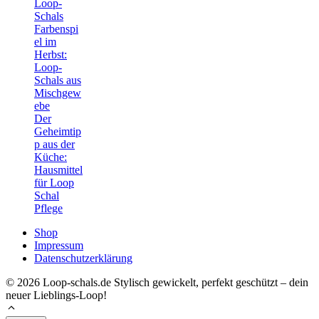
Loop-
Schals
Farbenspi
el im
Herbst:
Loop-
Schals aus
Mischgew
ebe
Der
Geheimtip
p aus der
Küche:
Hausmittel
für Loop
Schal
Pflege
Shop
Impressum
Datenschutzerklärung
© 2026 Loop-schals.de Stylisch gewickelt, perfekt geschützt – dein
neuer Lieblings-Loop!