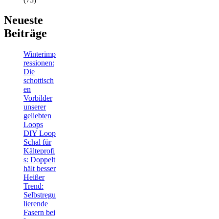
Neueste
Beiträge
Winterimp
ressionen:
Die
schottisch
en
Vorbilder
unserer
geliebten
Loops
DIY Loop
Schal für
Kälteprofi
s: Doppelt
hält besser
Heißer
Trend:
Selbstregu
lierende
Fasern bei