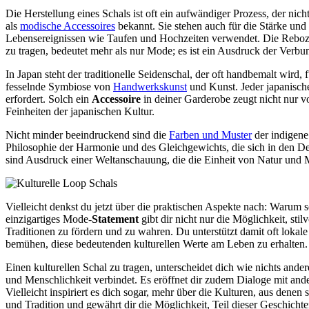
Die Herstellung eines Schals ist oft ein aufwändiger Prozess, der nich
als
modische Accessoires
bekannt. Sie stehen auch für die Stärke un
Lebensereignissen wie Taufen und Hochzeiten verwendet. Die Rebozos 
zu tragen, bedeutet mehr als nur Mode; es ist ein Ausdruck der Verb
In Japan steht der traditionelle Seidenschal, der oft handbemalt wird
fesselnde Symbiose von
Handwerkskunst
und Kunst. Jeder japanisch
erfordert. Solch ein
Accessoire
in deiner Garderobe zeugt nicht nur 
Feinheiten der japanischen Kultur.
Nicht minder beeindruckend sind die
Farben und Muster
der indigen
Philosophie der Harmonie und des Gleichgewichts, die sich in den Desi
sind Ausdruck einer Weltanschauung, die die Einheit von Natur und M
Vielleicht denkst du jetzt über die praktischen Aspekte nach: Warum so
einzigartiges Mode-
Statement
gibt dir nicht nur die Möglichkeit, sti
Traditionen zu fördern und zu wahren. Du unterstützt damit oft loka
bemühen, diese bedeutenden kulturellen Werte am Leben zu erhalten.
Einen kulturellen Schal zu tragen, unterscheidet dich wie nichts ande
und Menschlichkeit verbindet. Es eröffnet dir zudem Dialoge mit ande
Vielleicht inspiriert es dich sogar, mehr über die Kulturen, aus denen 
und Tradition und gewährt dir die Möglichkeit, Teil dieser Geschicht