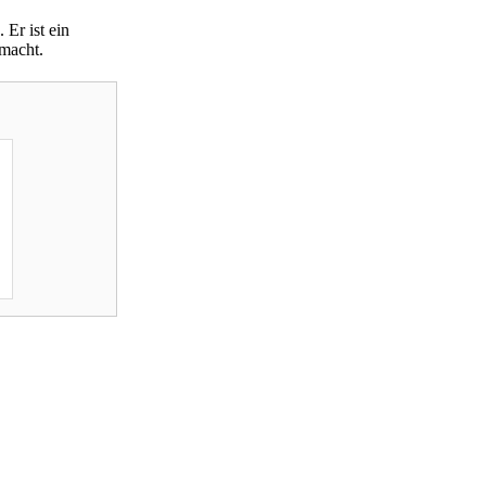
 Er ist ein
 macht.