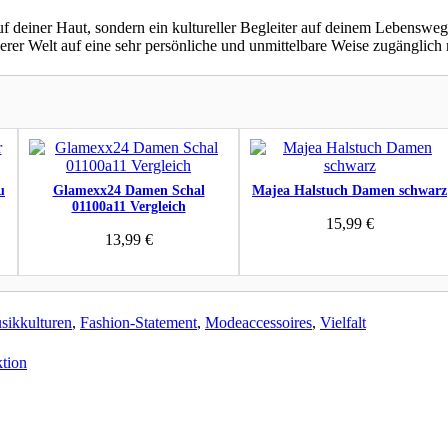
auf deiner Haut, sondern ein kultureller Begleiter auf deinem Lebensweg.
erer Welt auf eine sehr persönliche und unmittelbare Weise zugänglich
u
Glamexx24 Damen Schal
Majea Halstuch Damen schwarz
01100a11 Vergleich
15,99
€
13,99
€
sikkulturen
,
Fashion-Statement
,
Modeaccessoires
,
Vielfalt
ktion