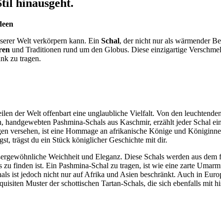
til hinausgeht.
deen
 unserer Welt verkörpern kann. Ein
Schal
, der nicht nur als wärmender Be
ren
und Traditionen rund um den Globus. Diese einzigartige Verschm
ank zu tragen.
ilen der Welt offenbart eine unglaubliche Vielfalt. Von den leuchtend
en, handgewebten Pashmina-Schals aus Kaschmir, erzählt jeder Schal ei
ngen versehen, ist eine Hommage an afrikanische Könige und Königinne
st, trägst du ein Stück königlicher Geschichte mit dir.
ußergewöhnliche Weichheit und Eleganz. Diese Schals werden aus dem 
zu finden ist. Ein Pashmina-Schal zu tragen, ist wie eine zarte Umarm
ls ist jedoch nicht nur auf Afrika und Asien beschränkt. Auch in Europ
isiten Muster der schottischen Tartan-Schals, die sich ebenfalls mit hi