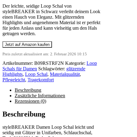
Der leichte, seidige Loop Schal von
styleBREAKER in Schwarz verleiht deinem Look
einen Hauch von Eleganz. Mit glitzernden
Highlights und angenehmem Material ist er perfekt
für jeden Anlass und kann vielseitig um den Hals
getragen werden.
Jetzt auf Amazon kaufen
Preis zuletzt aktualisiert am: 2. Februar 2026 10:15
Artikelnummer:
B09RSTRF2N
Kategorie:
Loop
Schals für Damen
Schlagwörter:
glitzernde
Highlights
,
Loop Schal
,
Materialqualität
,
Pflegeleicht
,
Tragekomfort
Beschreibung
Zusätzliche Informationen
Rezensionen (0)
Beschreibung
styleBREAKER Damen Loop Schal leicht und
seidig mit Glitzer in Unifarben, Schlauchschal,