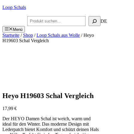
Zum
Loop Schals
Inhalt
springen
Suchen
DE
Menü
Startseite
/
Shop
/
Loop Schals aus Wolle
/ Heyo
H19603 Schal Vergleich
Heyo H19603 Schal Vergleich
17,99
€
Der HEYO Damen Schal ist weich, warm und
ideal für den Winter. Das moderne Design mit
Lederpatch bietet Komfort und schützt deinen Hals