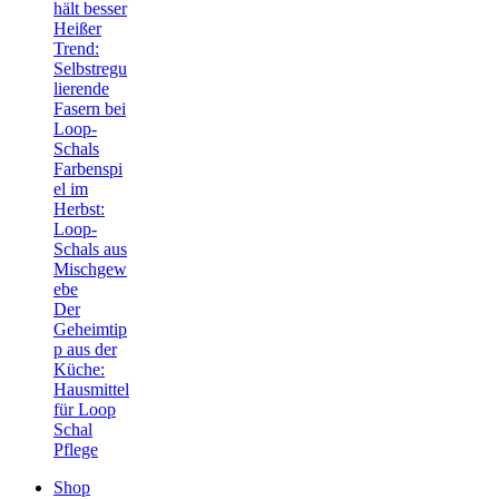
hält besser
Heißer
Trend:
Selbstregu
lierende
Fasern bei
Loop-
Schals
Farbenspi
el im
Herbst:
Loop-
Schals aus
Mischgew
ebe
Der
Geheimtip
p aus der
Küche:
Hausmittel
für Loop
Schal
Pflege
Shop