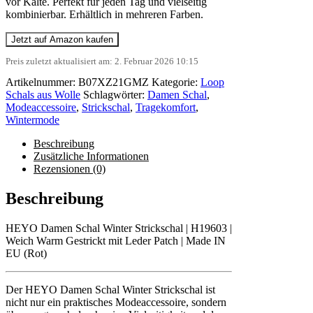
vor Kälte. Perfekt für jeden Tag und vielseitig
kombinierbar. Erhältlich in mehreren Farben.
Jetzt auf Amazon kaufen
Preis zuletzt aktualisiert am: 2. Februar 2026 10:15
Artikelnummer:
B07XZ21GMZ
Kategorie:
Loop
Schals aus Wolle
Schlagwörter:
Damen Schal
,
Modeaccessoire
,
Strickschal
,
Tragekomfort
,
Wintermode
Beschreibung
Zusätzliche Informationen
Rezensionen (0)
Beschreibung
HEYO Damen Schal Winter Strickschal | H19603 |
Weich Warm Gestrickt mit Leder Patch | Made IN
EU (Rot)
Der HEYO Damen Schal Winter Strickschal ist
nicht nur ein praktisches Modeaccessoire, sondern