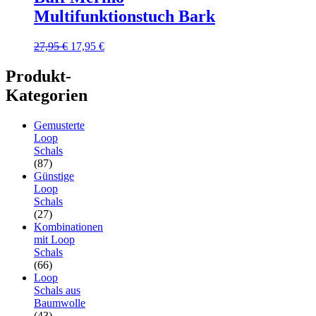
Multifunktionstuch Bark
Ursprünglicher
Aktueller
27,95
€
17,95
€
Preis
Preis
war:
ist:
Produkt-
27,95 €
17,95 €.
Kategorien
Gemusterte
Loop
Schals
(87)
Günstige
Loop
Schals
(27)
Kombinationen
mit Loop
Schals
(66)
Loop
Schals aus
Baumwolle
(43)