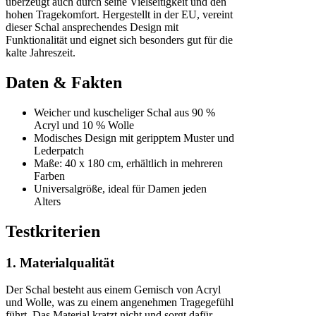
überzeugt auch durch seine Vielseitigkeit und den
hohen Tragekomfort. Hergestellt in der EU, vereint
dieser Schal ansprechendes Design mit
Funktionalität und eignet sich besonders gut für die
kalte Jahreszeit.
Daten & Fakten
Weicher und kuscheliger Schal aus 90 %
Acryl und 10 % Wolle
Modisches Design mit geripptem Muster und
Lederpatch
Maße: 40 x 180 cm, erhältlich in mehreren
Farben
Universalgröße, ideal für Damen jeden
Alters
Testkriterien
1. Materialqualität
Der Schal besteht aus einem Gemisch von Acryl
und Wolle, was zu einem angenehmen Tragegefühl
führt. Das Material kratzt nicht und sorgt dafür,