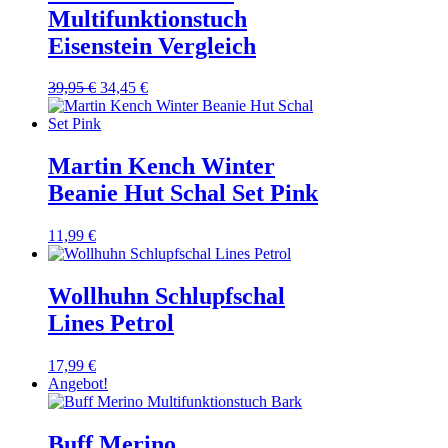
Multifunktionstuch
Eisenstein Vergleich
Ursprünglicher
Aktueller
39,95
€
34,45
€
Preis
Preis
war:
ist:
39,95 €
34,45 €.
Martin Kench Winter
Beanie Hut Schal Set Pink
11,99
€
Wollhuhn Schlupfschal
Lines Petrol
17,99
€
Angebot!
Buff Merino