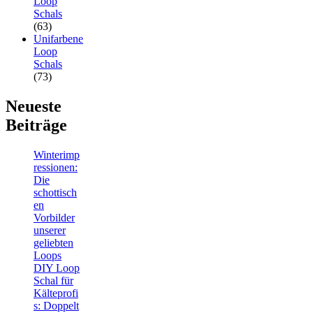
Loop
Schals
(63)
Unifarbene
Loop
Schals
(73)
Neueste
Beiträge
Winterimp
ressionen:
Die
schottisch
en
Vorbilder
unserer
geliebten
Loops
DIY Loop
Schal für
Kälteprofi
s: Doppelt