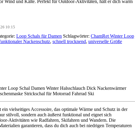
or Wind und Kälte. Perfekt für Outdoor-Aktivitäten, hält er dich warm
2026 10:15
tegorie:
Loop Schals für Damen
Schlagwörter:
ChamRet Winter Loop
funktionaler Nackenschutz
,
schnell trocknend
,
universelle Größe
nter Loop Schal Damen Winter Halsschlauch Dick Nackenwärmer
chenmaske Strickschal für Motorrad Fahrrad Ski
ein vielseitiges Accessoire, das optimale Wärme und Schutz in der
t nur stilvoll, sondern auch äußerst funktional und eignet sich
door-Aktivitäten wie Radfahren, Skifahren und Wandern. Die
aterialien garantieren, dass du dich auch bei niedrigen Temperaturen