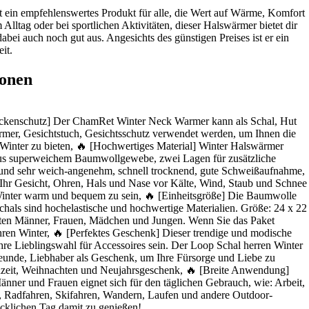
 ein empfehlenswertes Produkt für alle, die Wert auf Wärme, Komfort
m Alltag oder bei sportlichen Aktivitäten, dieser Halswärmer bietet dir
bei auch noch gut aus. Angesichts des günstigen Preises ist er ein
it.
ionen
ackenschutz] Der ChamRet Winter Neck Warmer kann als Schal, Hut
rmer, Gesichtstuch, Gesichtsschutz verwendet werden, um Ihnen die
n Winter zu bieten, 🔥 [Hochwertiges Material] Winter Halswärmer
us superweichem Baumwollgewebe, zwei Lagen für zusätzliche
nd sehr weich-angenehm, schnell trocknend, gute Schweißaufnahme,
Ihr Gesicht, Ohren, Hals und Nase vor Kälte, Wind, Staub und Schnee
Winter warm und bequem zu sein, 🔥 [Einheitsgröße] Die Baumwolle
chals sind hochelastische und hochwertige Materialien. Größe: 24 x 22
isten Männer, Frauen, Mädchen und Jungen. Wenn Sie das Paket
Ihren Winter, 🔥 [Perfektes Geschenk] Dieser trendige und modische
Ihre Lieblingswahl für Accessoires sein. Der Loop Schal herren Winter
 Freunde, Liebhaber als Geschenk, um Ihre Fürsorge und Liebe zu
hzeit, Weihnachten und Neujahrsgeschenk, 🔥 [Breite Anwendung]
ner und Frauen eignet sich für den täglichen Gebrauch, wie: Arbeit,
n, Radfahren, Skifahren, Wandern, Laufen und andere Outdoor-
ücklichen Tag damit zu genießen!