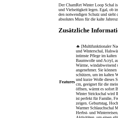
Der ChamRet Winter Loop Schal ist
und Vielseitigkeit legen. Egal, ob i
den notwendigen Schutz und sieht da
absolutes Muss für die kalte Jahresze
Zusätzliche Informat
🔥 [Multifunktionaler N
und Winterschal, Halswä
intimste Pflege im kalte
Baumwolle und Acryl, a
Wärme, windabweisend u
angenehmer. Sie können 
schützen, um im kalten 
und kurze Wolle dieses S
Features
cm, geeignet für die me
öffnen, wärmt es sofort 
Winter Strickschal wird 
ist perfekt für Familie,
zeigen. Geburtstag, Hoc
Warmer Schlauchschal Män
Herbst- und Winterreise
Aktivitäten, um einen gl