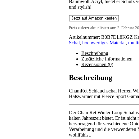
Baumwoll-Acryl, bietet er Schutz v
und stylish!
Jetzt auf Amazon kaufen
Preis zuletzt aktualisiert am: 2. Februar 
Artikelnummer:
B0B7DL8KGZ
Ka
Schal
,
hochwertiges Material
,
multi
Beschreibung
Zusätzliche Informationen
Rezensionen (0)
Beschreibung
ChamRet Schlauchschal Herren Wi
Halswärmer mit Fleece Sport Gamas
Der ChamRet Winter Loop Schal ist 
kalten Jahreszeit bietet. Er ist nich
hervorragend für verschiedene Out
Verarbeitung und die verwendeten M
wohlfühlst.