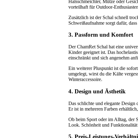
Halsschmeichler, Mütze oder Gesich
vorteilhaft für Outdoor-Enthusiaste
Zusätzlich ist der Schal schnell tro
Schweißaufnahme sorgt dafür, dass d
3. Passform und Komfort
Der ChamRet Schal hat eine univer
Kinder geeignet ist. Das hochelasti
einschränkt und sich angenehm anfü
Ein weiterer Pluspunkt ist die sofo
umgelegt, wirst du die Kälte verge
Winteraccessoire.
4. Design und Ästhetik
Das schlichte und elegante Design 
Er ist in mehreren Farben erhältlic
Ob beim Sport oder im Alltag, der Sc
Look. Schönheit und Funktionalität s
5. Preis-Leistungs-Verhältni