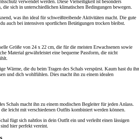
tsschutz verwendet werden. Diese Vielseitigkeit ist besonders
n, die sich in unterschiedlichen klimatischen Bedingungen bewegen.
cknend, was ihn ideal für schweißtreibende Aktivitäten macht. Die gute
u auch bei intensiven sportlichen Betätigungen trocken bleibst.
selle Größe von 24 x 22 cm, die für die meisten Erwachsenen sowie
sche Material gewährleistet eine bequeme Passform, die nicht
hlt.
rtige Wärme, die du beim Tragen des Schals verspürst. Kaum hast du ih
ssen und dich wohlfühlen. Dies macht ihn zu einem idealen
des Schals macht ihn zu einem modischen Begleiter für jeden Anlass.
h, die leicht mit verschiedenen Outfits kombiniert werden können.
hal fügt sich nahtlos in dein Outfit ein und verleiht einen lässigen
ind hier perfekt vereint.
s