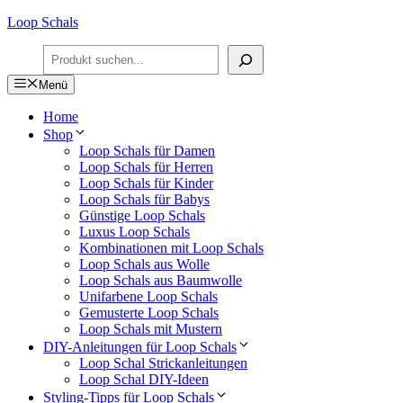
Zum
Loop Schals
Inhalt
Suchen
springen
Menü
Home
Shop
Loop Schals für Damen
Loop Schals für Herren
Loop Schals für Kinder
Loop Schals für Babys
Günstige Loop Schals
Luxus Loop Schals
Kombinationen mit Loop Schals
Loop Schals aus Wolle
Loop Schals aus Baumwolle
Unifarbene Loop Schals
Gemusterte Loop Schals
Loop Schals mit Mustern
DIY-Anleitungen für Loop Schals
Loop Schal Strickanleitungen
Loop Schal DIY-Ideen
Styling-Tipps für Loop Schals