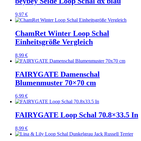
beybey Seide Loop Schal dx blau
9,97
€
ChamRet Winter Loop Schal
Einheitsgröße Vergleich
8,99
€
FAIRYGATE Damenschal
Blumenmuster 70×70 cm
6,99
€
FAIRYGATE Loop Schal 70.8×33.5 In
8,99
€