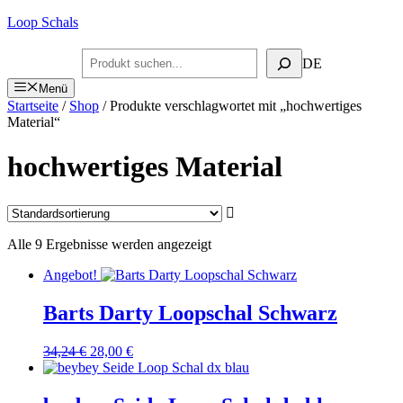
Zum
Loop Schals
Inhalt
springen
Suchen
DE
Menü
Startseite
/
Shop
/ Produkte verschlagwortet mit „hochwertiges
Material“
hochwertiges Material
Alle 9 Ergebnisse werden angezeigt
Angebot!
Barts Darty Loopschal Schwarz
Ursprünglicher
Aktueller
34,24
€
28,00
€
Preis
Preis
war:
ist:
34,24 €
28,00 €.