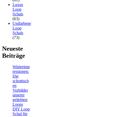
Luxus
Loop
Schals
(63)
Unifarbene
Loop
Schals
(73)
Neueste
Beiträge
Winterimp
ressionen:
Die
schottisch
en
Vorbilder
unserer
geliebten
Loops
DIY Loop
Schal für