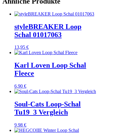
Ähnliche Produkte
styleBREAKER Loop
Schal 01017063
13,95
€
Karl Loven Loop Schal
Fleece
6,90
€
Soul-Cats Loop-Schal
Tu19_3 Vergleich
9,98
€