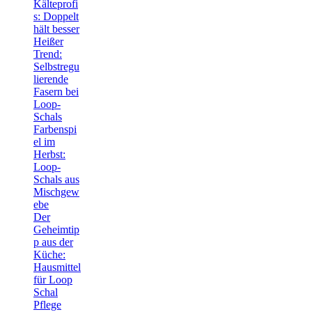
Kälteprofi
s: Doppelt
hält besser
Heißer
Trend:
Selbstregu
lierende
Fasern bei
Loop-
Schals
Farbenspi
el im
Herbst:
Loop-
Schals aus
Mischgew
ebe
Der
Geheimtip
p aus der
Küche:
Hausmittel
für Loop
Schal
Pflege