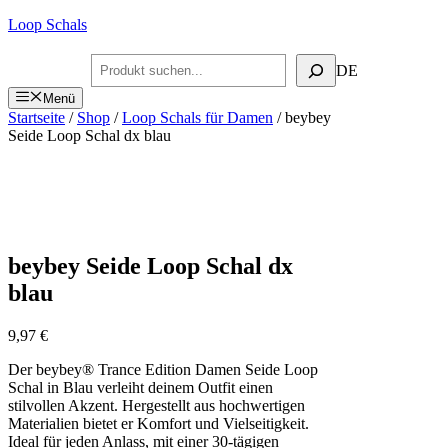
Zum
Loop Schals
Inhalt
springen
Suchen
DE
Menü
Startseite
/
Shop
/
Loop Schals für Damen
/ beybey
Seide Loop Schal dx blau
beybey Seide Loop Schal dx
blau
9,97
€
Der beybey® Trance Edition Damen Seide Loop
Schal in Blau verleiht deinem Outfit einen
stilvollen Akzent. Hergestellt aus hochwertigen
Materialien bietet er Komfort und Vielseitigkeit.
Ideal für jeden Anlass, mit einer 30-tägigen