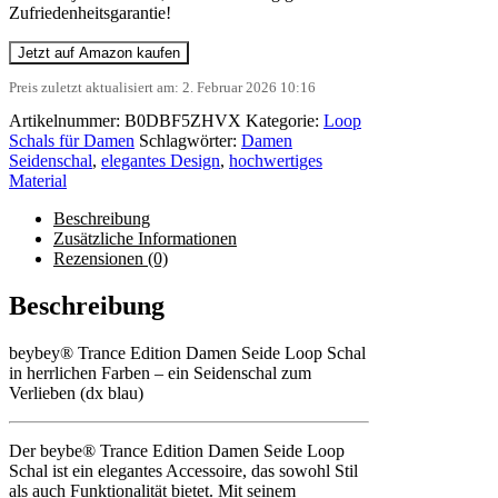
Zufriedenheitsgarantie!
Jetzt auf Amazon kaufen
Preis zuletzt aktualisiert am: 2. Februar 2026 10:16
Artikelnummer:
B0DBF5ZHVX
Kategorie:
Loop
Schals für Damen
Schlagwörter:
Damen
Seidenschal
,
elegantes Design
,
hochwertiges
Material
Beschreibung
Zusätzliche Informationen
Rezensionen (0)
Beschreibung
beybey® Trance Edition Damen Seide Loop Schal
in herrlichen Farben – ein Seidenschal zum
Verlieben (dx blau)
Der beybe® Trance Edition Damen Seide Loop
Schal ist ein elegantes Accessoire, das sowohl Stil
als auch Funktionalität bietet. Mit seinem