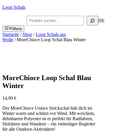
Zum
Loop Schals
Inhalt
springen
Suchen
DE
Menü
Startseite
/
Shop
/
Loop Schals aus
Wolle
/ MoreChioce Loop Schal Blau Winter
MoreChioce Loop Schal Blau
Winter
14,99
€
Der MoreChioce Unisex Strickschal hält dich im
Winter warm und schützt vor Wind. Mit weichem,
dehnbarem Polyester ist er perfekt für Radfahren,
Skifahren und Wandern – ein vielseitiger Begleiter
für alle Outdoor-Aktivitäten!