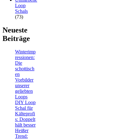
Loop
Schals
(73)
Neueste
Beiträge
Winterimp
ressionen:
Die
schottisch
en
Vorbilder
unserer
geliebten
Loops
DIY Loop
Schal für
Kälteprofi
s: Doppelt
hält besser
Heißer
Trend: