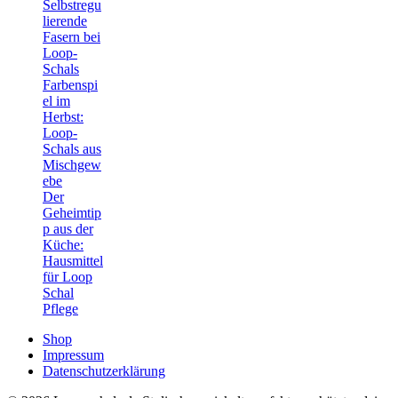
Selbstregu
lierende
Fasern bei
Loop-
Schals
Farbenspi
el im
Herbst:
Loop-
Schals aus
Mischgew
ebe
Der
Geheimtip
p aus der
Küche:
Hausmittel
für Loop
Schal
Pflege
Shop
Impressum
Datenschutzerklärung