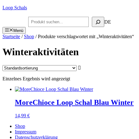
Zum
Loop Schals
Inhalt
springen
Suchen
DE
Menü
Startseite
/
Shop
/ Produkte verschlagwortet mit „Winteraktivitäten“
Winteraktivitäten
Einzelnes Ergebnis wird angezeigt
MoreChioce Loop Schal Blau Winter
14,99
€
Shop
Impressum
Datenschutzerklärung