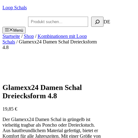
Zum
Loop Schals
Inhalt
springen
Suchen
DE
Menü
Startseite
/
Shop
/
Kombinationen mit Loop
Schals
/ Glamexx24 Damen Schal Dreiecksform
4.8
Glamexx24 Damen Schal
Dreiecksform 4.8
19,85
€
Der Glamexx24 Damen Schal in grüngelb ist
vielseitig tragbar als Poncho oder Dreieckstuch.
Aus hautfreundlichem Material gefertigt, bietet er
Komfort für alle Jahreszeiten. Mit einer Größe von