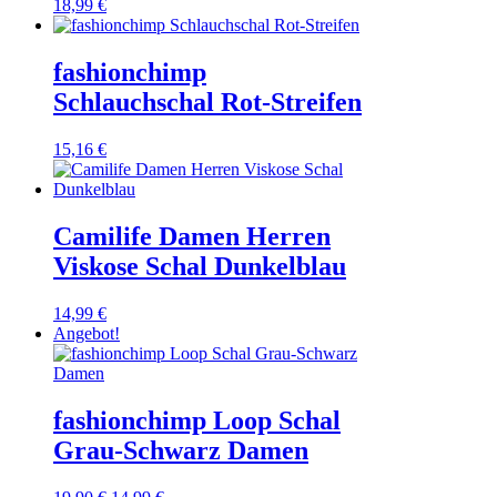
18,99
€
fashionchimp
Schlauchschal Rot-Streifen
15,16
€
Camilife Damen Herren
Viskose Schal Dunkelblau
14,99
€
Angebot!
fashionchimp Loop Schal
Grau-Schwarz Damen
Ursprünglicher
Aktueller