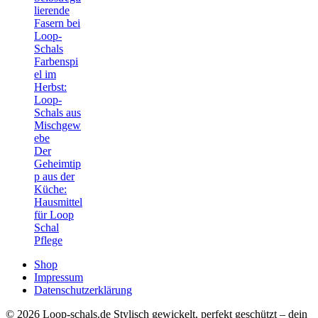
lierende
Fasern bei
Loop-
Schals
Farbenspi
el im
Herbst:
Loop-
Schals aus
Mischgew
ebe
Der
Geheimtip
p aus der
Küche:
Hausmittel
für Loop
Schal
Pflege
Shop
Impressum
Datenschutzerklärung
© 2026 Loop-schals.de Stylisch gewickelt, perfekt geschützt – dein