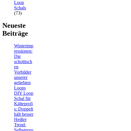
Loop
Schals
(73)
Neueste
Beiträge
Winterimp
ressionen:
Die
schottisch
en
Vorbilder
unserer
geliebten
Loops
DIY Loop
Schal für
Kälteprofi
s: Doppelt
hält besser
Heißer
Trend:
Selbstregu