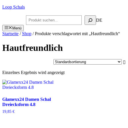
Zum
Loop Schals
Inhalt
springen
Suchen
DE
Menü
Startseite
/
Shop
/ Produkte verschlagwortet mit „Hautfreundlich“
Hautfreundlich
Einzelnes Ergebnis wird angezeigt
Glamexx24 Damen Schal
Dreiecksform 4.8
19,85
€