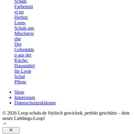
Schals
Farbenspi
el im
Herbst:
Loop-
Schals aus
Mischgew
ebe
Der
Geheimtip
p aus der
Küche:
Hausmittel
für Loop
Schal
Pflege
Shop
Impressum
Datenschutzerklärung
© 2026 Loop-schals.de Stylisch gewickelt, perfekt geschützt – dein
neuer Lieblings-Loop!