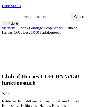
Zum
Loop Schals
Inhalt
springen
Suchen
DE
Menü
Startseite
/
Shop
/
Günstige Loop Schals
/ Club of
Heroes COH-BA25X50 funktionstuch
Club of Heroes COH-BA25X50
funktionstuch
6,95
€
Entdecke den nahtlosen Schlauchschal von Club of
Heroes – vielseitig einsetzbar als Halstuch,