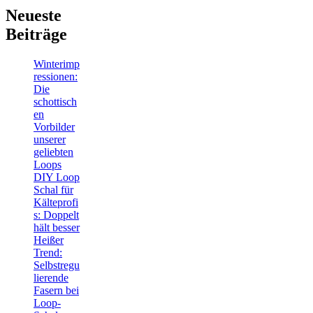
Neueste
Beiträge
Winterimp
ressionen:
Die
schottisch
en
Vorbilder
unserer
geliebten
Loops
DIY Loop
Schal für
Kälteprofi
s: Doppelt
hält besser
Heißer
Trend:
Selbstregu
lierende
Fasern bei
Loop-