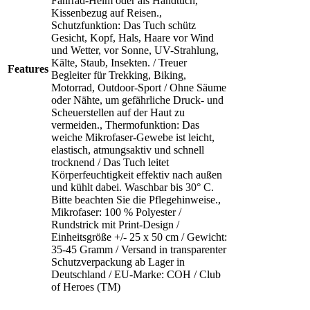
Fahrrad-Helm oder als Handtuch,
Kissenbezug auf Reisen.,
Schutzfunktion: Das Tuch schütz
Gesicht, Kopf, Hals, Haare vor Wind
und Wetter, vor Sonne, UV-Strahlung,
Kälte, Staub, Insekten. / Treuer
Features
Begleiter für Trekking, Biking,
Motorrad, Outdoor-Sport / Ohne Säume
oder Nähte, um gefährliche Druck- und
Scheuerstellen auf der Haut zu
vermeiden., Thermofunktion: Das
weiche Mikrofaser-Gewebe ist leicht,
elastisch, atmungsaktiv und schnell
trocknend / Das Tuch leitet
Körperfeuchtigkeit effektiv nach außen
und kühlt dabei. Waschbar bis 30° C.
Bitte beachten Sie die Pflegehinweise.,
Mikrofaser: 100 % Polyester /
Rundstrick mit Print-Design /
Einheitsgröße +/- 25 x 50 cm / Gewicht:
35-45 Gramm / Versand in transparenter
Schutzverpackung ab Lager in
Deutschland / EU-Marke: COH / Club
of Heroes (TM)