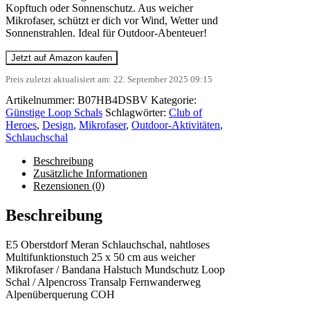
Kopftuch oder Sonnenschutz. Aus weicher
Mikrofaser, schützt er dich vor Wind, Wetter und
Sonnenstrahlen. Ideal für Outdoor-Abenteuer!
Jetzt auf Amazon kaufen
Preis zuletzt aktualisiert am: 22. September 2025 09:15
Artikelnummer:
B07HB4DSBV
Kategorie:
Günstige Loop Schals
Schlagwörter:
Club of
Heroes
,
Design
,
Mikrofaser
,
Outdoor-Aktivitäten
,
Schlauchschal
Beschreibung
Zusätzliche Informationen
Rezensionen (0)
Beschreibung
E5 Oberstdorf Meran Schlauchschal, nahtloses
Multifunktionstuch 25 x 50 cm aus weicher
Mikrofaser / Bandana Halstuch Mundschutz Loop
Schal / Alpencross Transalp Fernwanderweg
Alpenüberquerung COH