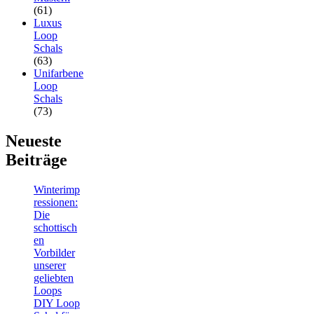
(61)
Luxus
Loop
Schals
(63)
Unifarbene
Loop
Schals
(73)
Neueste
Beiträge
Winterimp
ressionen:
Die
schottisch
en
Vorbilder
unserer
geliebten
Loops
DIY Loop