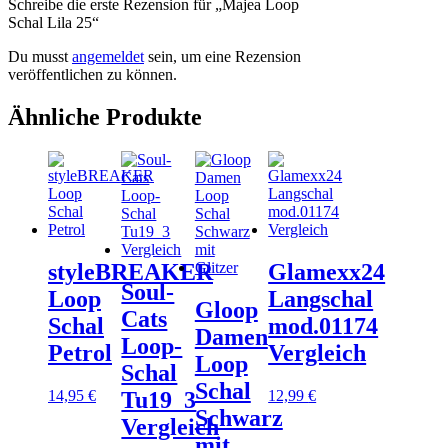
Schreibe die erste Rezension für „Majea Loop
Schal Lila 25“
Du musst
angemeldet
sein, um eine Rezension
veröffentlichen zu können.
Ähnliche Produkte
styleBREAKER
Glamexx24
Soul-
Loop
Langschal
Gloop
Cats
Schal
mod.01174
Damen
Loop-
Petrol
Vergleich
Loop
Schal
Schal
14,95
€
12,99
€
Tu19_3
Schwarz
Vergleich
mit