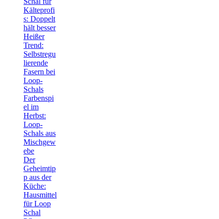
Schal für
Kälteprofi
s: Doppelt
hält besser
Heißer
Trend:
Selbstregu
lierende
Fasern bei
Loop-
Schals
Farbenspi
el im
Herbst:
Loop-
Schals aus
Mischgew
ebe
Der
Geheimtip
p aus der
Küche:
Hausmittel
für Loop
Schal