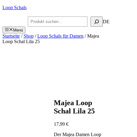
Zum
Loop Schals
Inhalt
springen
Suchen
DE
Menü
Startseite
/
Shop
/
Loop Schals für Damen
/ Majea
Loop Schal Lila 25
Majea Loop
Schal Lila 25
17,99
€
Der Majea Damen Loop