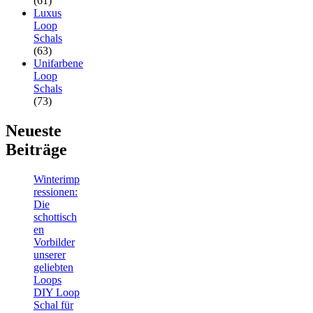
(61)
Luxus
Loop
Schals
(63)
Unifarbene
Loop
Schals
(73)
Neueste
Beiträge
Winterimp
ressionen:
Die
schottisch
en
Vorbilder
unserer
geliebten
Loops
DIY Loop
Schal für