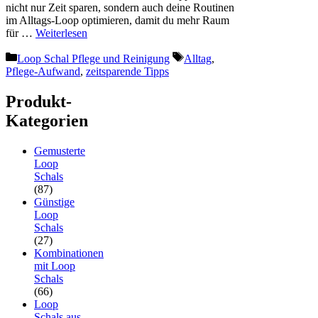
nicht nur Zeit sparen, sondern auch deine Routinen
im Alltags-Loop optimieren, damit du mehr Raum
für …
Weiterlesen
Kategorien
Schlagwörter
Loop Schal Pflege und Reinigung
Alltag
,
Pflege-Aufwand
,
zeitsparende Tipps
Produkt-
Kategorien
Gemusterte
Loop
Schals
(87)
Günstige
Loop
Schals
(27)
Kombinationen
mit Loop
Schals
(66)
Loop
Schals aus