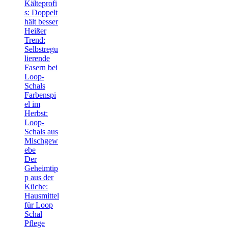
Kälteprofi
s: Doppelt
hält besser
Heißer
Trend:
Selbstregu
lierende
Fasern bei
Loop-
Schals
Farbenspi
el im
Herbst:
Loop-
Schals aus
Mischgew
ebe
Der
Geheimtip
p aus der
Küche:
Hausmittel
für Loop
Schal
Pflege