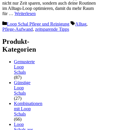
nicht nur Zeit sparen, sondern auch deine Routinen
im Alltags-Loop optimieren, damit du mehr Raum
für …
Weiterlesen
Kategorien
Schlagwörter
Loop Schal Pflege und Reinigung
Alltag
,
Pflege-Aufwand
,
zeitsparende Tipps
Produkt-
Kategorien
Gemusterte
Loop
Schals
(87)
Günstige
Loop
Schals
(27)
Kombinationen
mit Loop
Schals
(66)
Loop
Schals aus