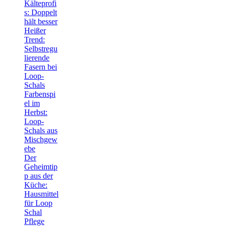
Kälteprofi
s: Doppelt
hält besser
Heißer
Trend:
Selbstregu
lierende
Fasern bei
Loop-
Schals
Farbenspi
el im
Herbst:
Loop-
Schals aus
Mischgew
ebe
Der
Geheimtip
p aus der
Küche:
Hausmittel
für Loop
Schal
Pflege