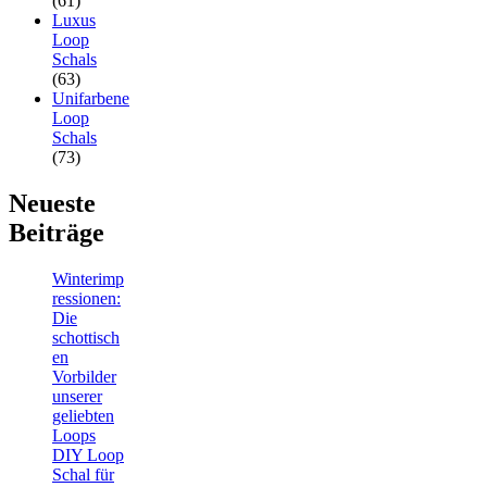
(61)
Luxus
Loop
Schals
(63)
Unifarbene
Loop
Schals
(73)
Neueste
Beiträge
Winterimp
ressionen:
Die
schottisch
en
Vorbilder
unserer
geliebten
Loops
DIY Loop
Schal für