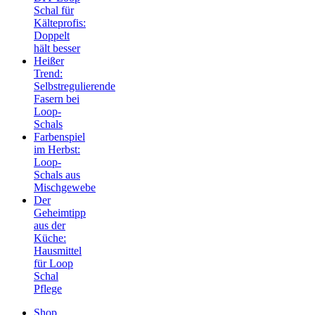
Schal für
Kälteprofis:
Doppelt
hält besser
Heißer
Trend:
Selbstregulierende
Fasern bei
Loop-
Schals
Farbenspiel
im Herbst:
Loop-
Schals aus
Mischgewebe
Der
Geheimtipp
aus der
Küche:
Hausmittel
für Loop
Schal
Pflege
Shop