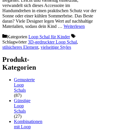
Begleiter. Leicht und vielseitig einsetzbar,
verwandelt sich dieses Accessoire im
Handumdrehen in einen praktischen Schutz vor der
Sonne oder einer kühlen Sommerbrise. Das Beste
daran? Viele Designer legen Wert auf nachhaltige
Materialien, sodass dein Kind …
Weiterlesen
Kategorien
Loop Schal für Kinder
Schlagwörter
3D-gedruckter Loop Schal
,
stilsicheres Element
,
vielseitige Styles
Produkt-
Kategorien
Gemusterte
Loop
Schals
(87)
Günstige
Loop
Schals
(27)
Kombinationen
mit Loop