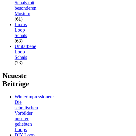
Schals mit
besonderen
Mustern
(61)
Luxus
Loop
Schals
(63)
Unifarbene
Loop
Schals
(73)
Neueste
Beiträge
Winterimpressionen:
Die
schottischen
Vorbilder
unserer
geliebten
Loops
DIY Loop