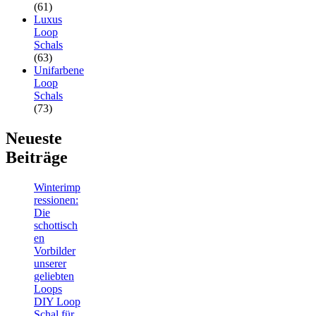
(61)
Luxus
Loop
Schals
(63)
Unifarbene
Loop
Schals
(73)
Neueste
Beiträge
Winterimp
ressionen:
Die
schottisch
en
Vorbilder
unserer
geliebten
Loops
DIY Loop
Schal für