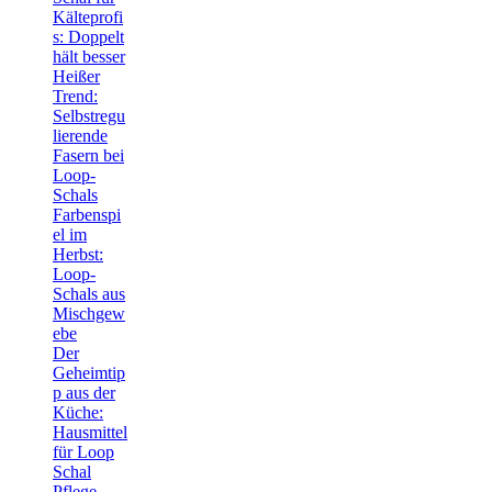
Kälteprofi
s: Doppelt
hält besser
Heißer
Trend:
Selbstregu
lierende
Fasern bei
Loop-
Schals
Farbenspi
el im
Herbst:
Loop-
Schals aus
Mischgew
ebe
Der
Geheimtip
p aus der
Küche:
Hausmittel
für Loop
Schal
Pflege