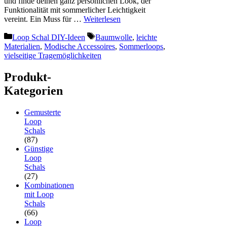
und finde deinen ganz persönlichen Look, der
Funktionalität mit sommerlicher Leichtigkeit
vereint. Ein Muss für …
Weiterlesen
Kategorien
Schlagwörter
Loop Schal DIY-Ideen
Baumwolle
,
leichte
Materialien
,
Modische Accessoires
,
Sommerloops
,
vielseitige Tragemöglichkeiten
Produkt-
Kategorien
Gemusterte
Loop
Schals
(87)
Günstige
Loop
Schals
(27)
Kombinationen
mit Loop
Schals
(66)
Loop