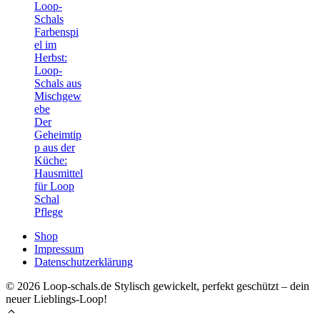
Loop-
Schals
Farbenspi
el im
Herbst:
Loop-
Schals aus
Mischgew
ebe
Der
Geheimtip
p aus der
Küche:
Hausmittel
für Loop
Schal
Pflege
Shop
Impressum
Datenschutzerklärung
© 2026 Loop-schals.de Stylisch gewickelt, perfekt geschützt – dein
neuer Lieblings-Loop!