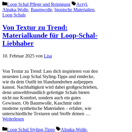
Kategorien
Schlagwörter
Loop Schal Pflege und Reinigung
Acryl
,
Alpaka-Wolle
,
Baumwolle
,
bionische Materialien
,
Loop Schals
Von Textur zu Trend:
Materialkunde für Loop-Schal-
Liebhaber
10. Februar 2025
von
Lisa
Von Textur zu Trend: Lass dich inspirieren von den
neuesten Loop Schal Styling-Tipps und entdecke,
wie du dein Outfit im Handumdrehen aufpeppen
kannst. Nachhaltigkeit wird dabei großgeschrieben,
denn umweltfreundlich gefertigte Schals bieten
nicht nur Komfort, sondern auch ein gutes
Gewissen. Ob Baumwolle, Kaschmir oder
moderne synthetische Materialien – erfahre, wie
unterschiedliche Texturen und Stoffe deinen …
Weiterlesen
Kategorien
Schlagwörter
Loop Schal Styling-Tipps
Alpaka-Wolle
,