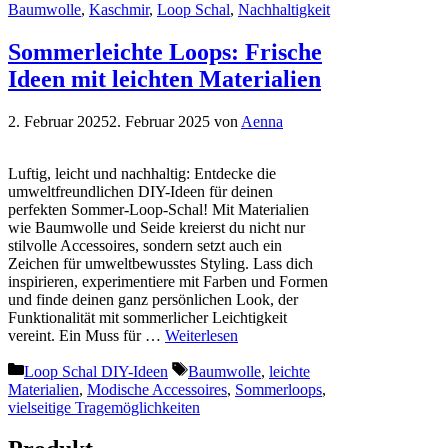
Baumwolle
,
Kaschmir
,
Loop Schal
,
Nachhaltigkeit
Sommerleichte Loops: Frische
Ideen mit leichten Materialien
2. Februar 2025
2. Februar 2025
von
Aenna
Luftig, leicht und nachhaltig: Entdecke die
umweltfreundlichen DIY-Ideen für deinen
perfekten Sommer-Loop-Schal! Mit Materialien
wie Baumwolle und Seide kreierst du nicht nur
stilvolle Accessoires, sondern setzt auch ein
Zeichen für umweltbewusstes Styling. Lass dich
inspirieren, experimentiere mit Farben und Formen
und finde deinen ganz persönlichen Look, der
Funktionalität mit sommerlicher Leichtigkeit
vereint. Ein Muss für …
Weiterlesen
Kategorien
Schlagwörter
Loop Schal DIY-Ideen
Baumwolle
,
leichte
Materialien
,
Modische Accessoires
,
Sommerloops
,
vielseitige Tragemöglichkeiten