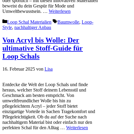
oder sportlich – mit diesen innovativen Materialien
beweist du dein Gespür für Mode und
Umweltbewusstsein. …
Weiterlesen
Kategorien
Schlagwörter
Loop Schal Materialien
Baumwolle
,
Loop-
Style
,
nachhaltiger Anbau
Von Acryl bis Wolle: Der
ultimative Stoff-Guide für
Loop Schals
16. Februar 2025
von
Lisa
Entdecke die Welt der Loop Schals und finde
heraus, welcher Stoff deinem Lebensstil und
Geschmack am besten entspricht. Von
umweltfreundlicher Wolle bis hin zu
pflegeleichtem Acryl – jeder Stoff bietet
einzigartige Vorteile in Sachen Tragekomfort und
Pflegeleichtigkeit. Ob du auf der Suche nach
nachhaltigem Material bist oder einfach nur den
perfekten Schal für den Alltag …
Weiterlesen