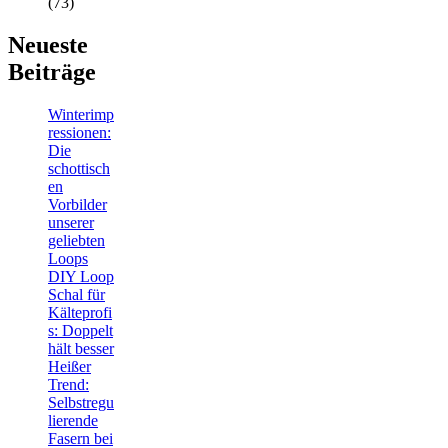
(73)
Neueste
Beiträge
Winterimp
ressionen:
Die
schottisch
en
Vorbilder
unserer
geliebten
Loops
DIY Loop
Schal für
Kälteprofi
s: Doppelt
hält besser
Heißer
Trend:
Selbstregu
lierende
Fasern bei