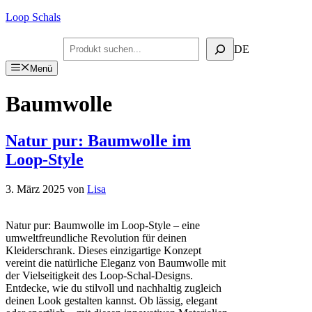
Zum
Loop Schals
Inhalt
springen
Suchen
DE
Menü
Baumwolle
Natur pur: Baumwolle im
Loop-Style
3. März 2025
von
Lisa
Natur pur: Baumwolle im Loop-Style – eine
umweltfreundliche Revolution für deinen
Kleiderschrank. Dieses einzigartige Konzept
vereint die natürliche Eleganz von Baumwolle mit
der Vielseitigkeit des Loop-Schal-Designs.
Entdecke, wie du stilvoll und nachhaltig zugleich
deinen Look gestalten kannst. Ob lässig, elegant