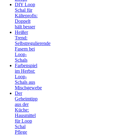
DIY Loop
Schal für
Kälteprofis:
Doppelt
hält besser
Heißer
Trend:
Selbstregulierende
Fasern bei
Loop-
Schals
Farbenspiel
im Herbst:
Loop-
Schals aus
Mischgewebe
Der
Geheimtipp
aus der
Küche:
Hausmittel
für Loop
Schal
Pflege