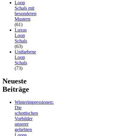
Loop
Schals mit
besonderen
Mustern
(61)
Luxus
Loop
Schals
(63)
Unifarbene
Loop
Schals
(73)
Neueste
Beiträge
Winterimpressionen:
Die
schottischen
Vorbilder
unserer
geliebten
Loops