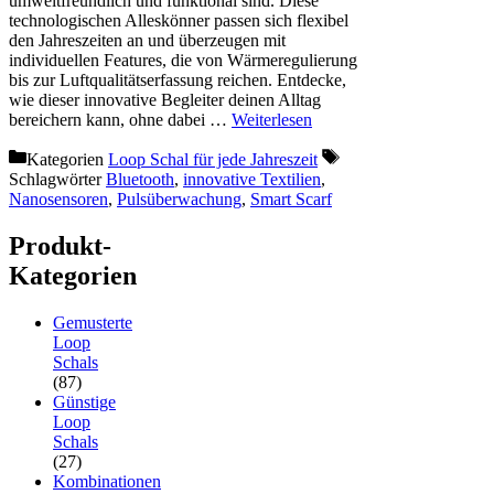
umweltfreundlich und funktional sind. Diese
technologischen Alleskönner passen sich flexibel
den Jahreszeiten an und überzeugen mit
individuellen Features, die von Wärmeregulierung
bis zur Luftqualitätserfassung reichen. Entdecke,
wie dieser innovative Begleiter deinen Alltag
bereichern kann, ohne dabei …
Weiterlesen
Kategorien
Loop Schal für jede Jahreszeit
Schlagwörter
Bluetooth
,
innovative Textilien
,
Nanosensoren
,
Pulsüberwachung
,
Smart Scarf
Produkt-
Kategorien
Gemusterte
Loop
Schals
(87)
Günstige
Loop
Schals
(27)
Kombinationen