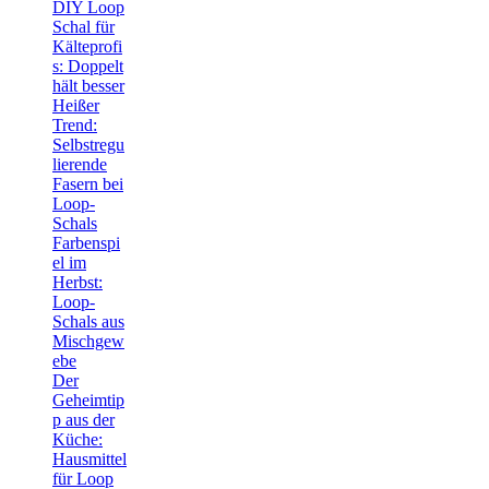
DIY Loop
Schal für
Kälteprofi
s: Doppelt
hält besser
Heißer
Trend:
Selbstregu
lierende
Fasern bei
Loop-
Schals
Farbenspi
el im
Herbst:
Loop-
Schals aus
Mischgew
ebe
Der
Geheimtip
p aus der
Küche:
Hausmittel
für Loop