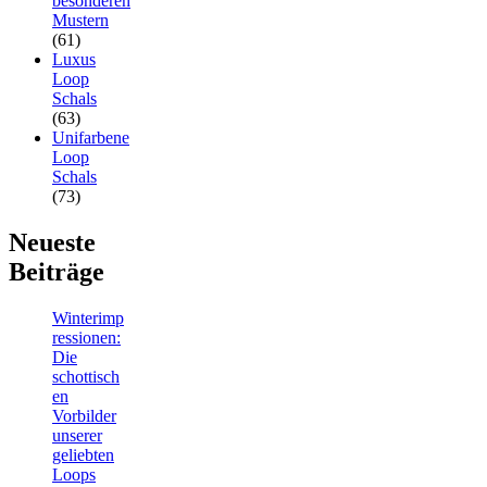
besonderen
Mustern
(61)
Luxus
Loop
Schals
(63)
Unifarbene
Loop
Schals
(73)
Neueste
Beiträge
Winterimp
ressionen:
Die
schottisch
en
Vorbilder
unserer
geliebten
Loops