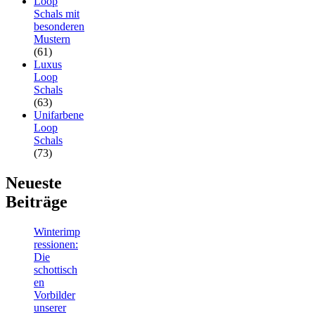
Loop
Schals mit
besonderen
Mustern
(61)
Luxus
Loop
Schals
(63)
Unifarbene
Loop
Schals
(73)
Neueste
Beiträge
Winterimp
ressionen:
Die
schottisch
en
Vorbilder
unserer