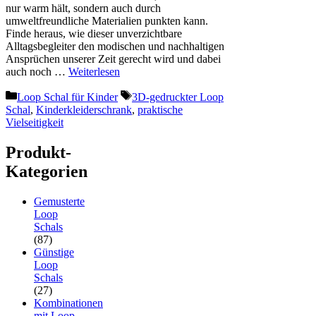
nur warm hält, sondern auch durch
umweltfreundliche Materialien punkten kann.
Finde heraus, wie dieser unverzichtbare
Alltagsbegleiter den modischen und nachhaltigen
Ansprüchen unserer Zeit gerecht wird und dabei
auch noch …
Weiterlesen
Kategorien
Schlagwörter
Loop Schal für Kinder
3D-gedruckter Loop
Schal
,
Kinderkleiderschrank
,
praktische
Vielseitigkeit
Produkt-
Kategorien
Gemusterte
Loop
Schals
(87)
Günstige
Loop
Schals
(27)
Kombinationen
mit Loop