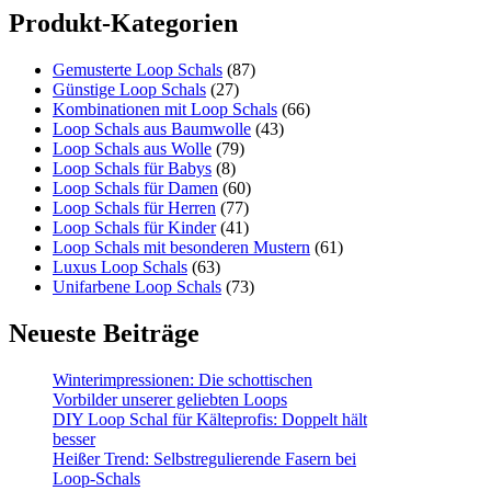
Produkt-Kategorien
Gemusterte Loop Schals
(87)
Günstige Loop Schals
(27)
Kombinationen mit Loop Schals
(66)
Loop Schals aus Baumwolle
(43)
Loop Schals aus Wolle
(79)
Loop Schals für Babys
(8)
Loop Schals für Damen
(60)
Loop Schals für Herren
(77)
Loop Schals für Kinder
(41)
Loop Schals mit besonderen Mustern
(61)
Luxus Loop Schals
(63)
Unifarbene Loop Schals
(73)
Neueste Beiträge
Winterimpressionen: Die schottischen
Vorbilder unserer geliebten Loops
DIY Loop Schal für Kälteprofis: Doppelt hält
besser
Heißer Trend: Selbstregulierende Fasern bei
Loop-Schals