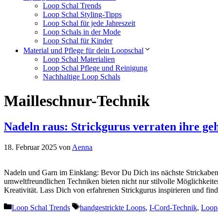
Loop Schal Trends
Loop Schal Styling-Tipps
Loop Schal für jede Jahreszeit
Loop Schals in der Mode
Loop Schal für Kinder
Material und Pflege für dein Loopschal
Loop Schal Materialien
Loop Schal Pflege und Reinigung
Nachhaltige Loop Schals
Mailleschnur-Technik
Nadeln raus: Strickgurus verraten ihre g
18. Februar 2025
von
Aenna
Nadeln und Garn im Einklang: Bevor Du Dich ins nächste Strickabente
umweltfreundlichen Techniken bieten nicht nur stilvolle Möglichkeit
Kreativität. Lass Dich von erfahrenen Strickgurus inspirieren und f
Kategorien
Schlagwörter
Loop Schal Trends
handgestrickte Loops
,
I-Cord-Technik
,
Loop-