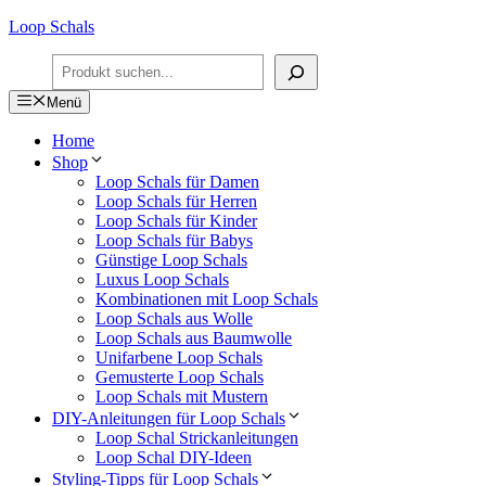
Zum
Loop Schals
Inhalt
Suchen
springen
Menü
Home
Shop
Loop Schals für Damen
Loop Schals für Herren
Loop Schals für Kinder
Loop Schals für Babys
Günstige Loop Schals
Luxus Loop Schals
Kombinationen mit Loop Schals
Loop Schals aus Wolle
Loop Schals aus Baumwolle
Unifarbene Loop Schals
Gemusterte Loop Schals
Loop Schals mit Mustern
DIY-Anleitungen für Loop Schals
Loop Schal Strickanleitungen
Loop Schal DIY-Ideen
Styling-Tipps für Loop Schals