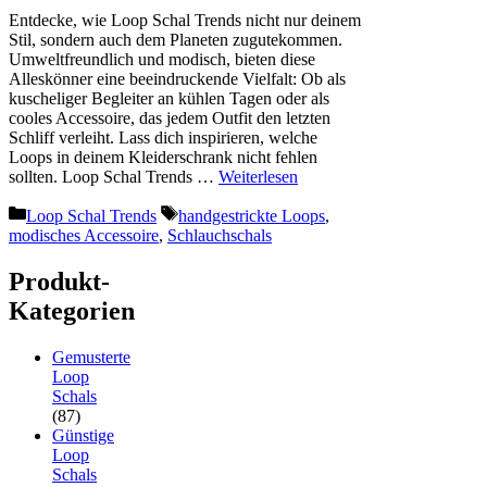
Entdecke, wie Loop Schal Trends nicht nur deinem
Stil, sondern auch dem Planeten zugutekommen.
Umweltfreundlich und modisch, bieten diese
Alleskönner eine beeindruckende Vielfalt: Ob als
kuscheliger Begleiter an kühlen Tagen oder als
cooles Accessoire, das jedem Outfit den letzten
Schliff verleiht. Lass dich inspirieren, welche
Loops in deinem Kleiderschrank nicht fehlen
sollten. Loop Schal Trends …
Weiterlesen
Kategorien
Schlagwörter
Loop Schal Trends
handgestrickte Loops
,
modisches Accessoire
,
Schlauchschals
Produkt-
Kategorien
Gemusterte
Loop
Schals
(87)
Günstige
Loop
Schals