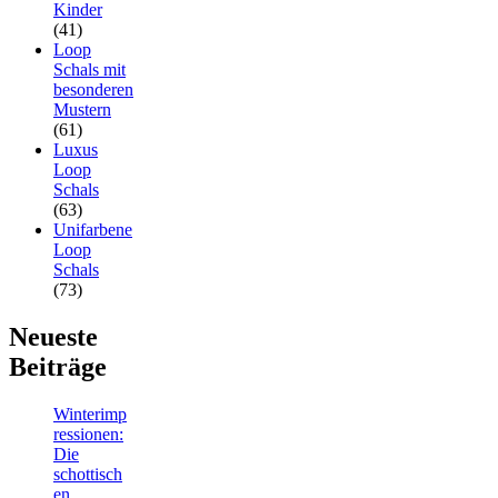
Kinder
(41)
Loop
Schals mit
besonderen
Mustern
(61)
Luxus
Loop
Schals
(63)
Unifarbene
Loop
Schals
(73)
Neueste
Beiträge
Winterimp
ressionen:
Die
schottisch
en