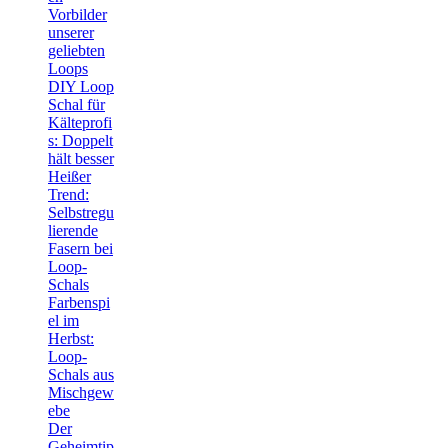
Vorbilder
unserer
geliebten
Loops
DIY Loop
Schal für
Kälteprofi
s: Doppelt
hält besser
Heißer
Trend:
Selbstregu
lierende
Fasern bei
Loop-
Schals
Farbenspi
el im
Herbst:
Loop-
Schals aus
Mischgew
ebe
Der
Geheimtip