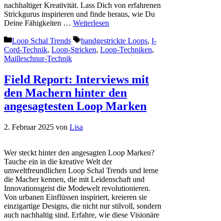
nachhaltiger Kreativität. Lass Dich von erfahrenen
Strickgurus inspirieren und finde heraus, wie Du
Deine Fähigkeiten …
Weiterlesen
Kategorien
Schlagwörter
Loop Schal Trends
handgestrickte Loops
,
I-
Cord-Technik
,
Loop-Stricken
,
Loop-Techniken
,
Mailleschnur-Technik
Field Report: Interviews mit
den Machern hinter den
angesagtesten Loop Marken
2. Februar 2025
von
Lisa
Wer steckt hinter den angesagten Loop Marken?
Tauche ein in die kreative Welt der
umweltfreundlichen Loop Schal Trends und lerne
die Macher kennen, die mit Leidenschaft und
Innovationsgeist die Modewelt revolutionieren.
Von urbanen Einflüssen inspiriert, kreieren sie
einzigartige Designs, die nicht nur stilvoll, sondern
auch nachhaltig sind. Erfahre, wie diese Visionäre