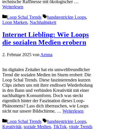
technische Raffinesse mit ökologischer …
Weiterlesen
Kategorien
Schlagwörter
Loop Schal Trends
handgestrickte Loops
,
Loop Marken
,
Nachhaltigkeit
Internet Liebling: Wie Loops
die sozialen Medien erobern
2. Februar 2025
von
Aenna
Im digitalen Zeitalter hat ein umweltfreundlicher
Trend die sozialen Medien im Sturm erobert: Die
Loop Schal Trends. Diese faszinierenden kurzen
Clips ziehen uns mit ihrer endlosen Wiederholung
in den Bann und verbinden Kreativität mit einer
nachhaltigen Konsumform. Doch was steckt
eigentlich hinter der Faszination dieses Loop-
Phänomens? Lass dich überraschen, wie Loops
nicht nur unsere Bildschirme, …
Weiterlesen
Kategorien
Schlagwörter
Loop Schal Trends
handgestrickte Loops
,
Kreativität
,
soziale Medien
,
TikTok
,
virale Trends