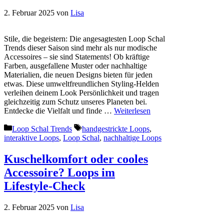
2. Februar 2025
von
Lisa
Stile, die begeistern: Die angesagtesten Loop Schal
Trends dieser Saison sind mehr als nur modische
Accessoires – sie sind Statements! Ob kräftige
Farben, ausgefallene Muster oder nachhaltige
Materialien, die neuen Designs bieten für jeden
etwas. Diese umweltfreundlichen Styling-Helden
verleihen deinem Look Persönlichkeit und tragen
gleichzeitig zum Schutz unseres Planeten bei.
Entdecke die Vielfalt und finde …
Weiterlesen
Kategorien
Schlagwörter
Loop Schal Trends
handgestrickte Loops
,
interaktive Loops
,
Loop Schal
,
nachhaltige Loops
Kuschelkomfort oder cooles
Accessoire? Loops im
Lifestyle-Check
2. Februar 2025
von
Lisa