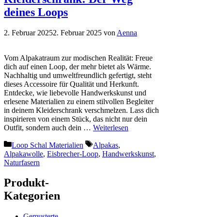
deines Loops
2. Februar 2025
2. Februar 2025
von
Aenna
Vom Alpakatraum zur modischen Realität: Freue
dich auf einen Loop, der mehr bietet als Wärme.
Nachhaltig und umweltfreundlich gefertigt, steht
dieses Accessoire für Qualität und Herkunft.
Entdecke, wie liebevolle Handwerkskunst und
erlesene Materialien zu einem stilvollen Begleiter
in deinem Kleiderschrank verschmelzen. Lass dich
inspirieren von einem Stück, das nicht nur dein
Outfit, sondern auch dein …
Weiterlesen
Kategorien
Schlagwörter
Loop Schal Materialien
Alpakas
,
Alpakawolle
,
Eisbrecher-Loop
,
Handwerkskunst
,
Naturfasern
Produkt-
Kategorien
Gemusterte