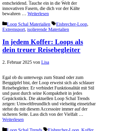
entscheidend. Tauche ein in die Welt der
innovativen Fasern, die dich vor der Kälte
bewahren …
Weiterlesen
Kategorien
Schlagwörter
Loop Schal Materialien
Eisbrecher-Loop
,
Extremsport
,
isolierende Materialien
In jedem Koffer: Loops als
dein treuer Reisebegleiter
2. Februar 2025
von
Lisa
Egal ob du unterwegs zum Strand oder zum
Berggipfel bist, der Loop erweist sich als schlauer
Reisebegleiter. Er verbindet Funktionalität mit Stil
und passt durch seine Kompaktheit in jedes
Gepäckstück. Die aktuellen Loop Schal Trends
zeigen: Umweltfreundlich und vielseitig einsetzbar
stehst du mit diesem Accessoire immer auf der
sicheren Seite. Lass dich von der Vielfalt …
Weiterlesen
Kategorien
Schlagwörter
Loop Schal Trends
Eisbrecher-Loop
,
Koffer
,