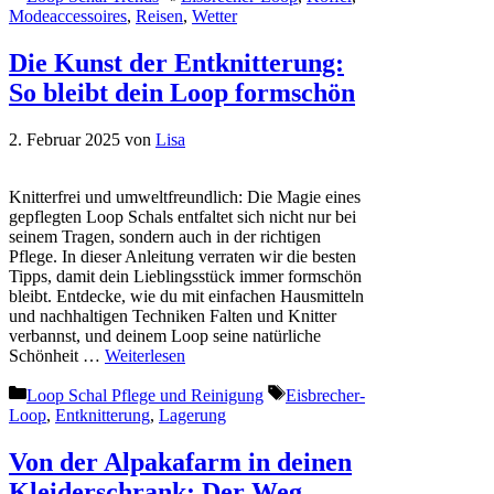
Modeaccessoires
,
Reisen
,
Wetter
Die Kunst der Entknitterung:
So bleibt dein Loop formschön
2. Februar 2025
von
Lisa
Knitterfrei und umweltfreundlich: Die Magie eines
gepflegten Loop Schals entfaltet sich nicht nur bei
seinem Tragen, sondern auch in der richtigen
Pflege. In dieser Anleitung verraten wir die besten
Tipps, damit dein Lieblingsstück immer formschön
bleibt. Entdecke, wie du mit einfachen Hausmitteln
und nachhaltigen Techniken Falten und Knitter
verbannst, und deinem Loop seine natürliche
Schönheit …
Weiterlesen
Kategorien
Schlagwörter
Loop Schal Pflege und Reinigung
Eisbrecher-
Loop
,
Entknitterung
,
Lagerung
Von der Alpakafarm in deinen
Kleiderschrank: Der Weg