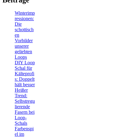
Beiträge
Winterimp
ressionen:
Die
schottisch
en
Vorbilder
unserer
geliebten
Loops
DIY Loop
Schal für
Kälteprofi
s: Doppelt
hält besser
Heißer
Trend:
Selbstregu
lierende
Fasern bei
Loop-
Schals
Farbenspi
el im