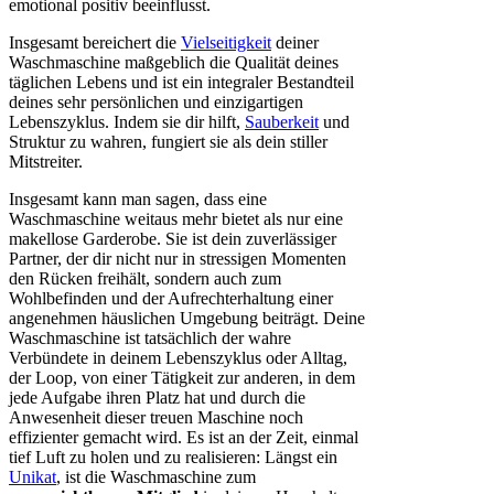
emotional positiv beeinflusst.
Insgesamt bereichert die
Vielseitigkeit
deiner
Waschmaschine maßgeblich die Qualität deines
täglichen Lebens und ist ein integraler Bestandteil
deines sehr persönlichen und einzigartigen
Lebenszyklus. Indem sie dir hilft,
Sauberkeit
und
Struktur zu wahren, fungiert sie als dein stiller
Mitstreiter.
Insgesamt kann man sagen, dass eine
Waschmaschine weitaus mehr bietet als nur eine
makellose Garderobe. Sie ist dein zuverlässiger
Partner, der dir nicht nur in stressigen Momenten
den Rücken freihält, sondern auch zum
Wohlbefinden und der Aufrechterhaltung einer
angenehmen häuslichen Umgebung beiträgt. Deine
Waschmaschine ist tatsächlich der wahre
Verbündete in deinem Lebenszyklus oder Alltag,
der Loop, von einer Tätigkeit zur anderen, in dem
jede Aufgabe ihren Platz hat und durch die
Anwesenheit dieser treuen Maschine noch
effizienter gemacht wird. Es ist an der Zeit, einmal
tief Luft zu holen und zu realisieren: Längst ein
Unikat
, ist die Waschmaschine zum