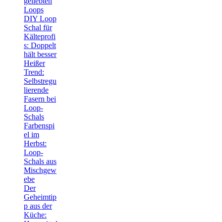
geliebten
Loops
DIY Loop
Schal für
Kälteprofi
s: Doppelt
hält besser
Heißer
Trend:
Selbstregu
lierende
Fasern bei
Loop-
Schals
Farbenspi
el im
Herbst:
Loop-
Schals aus
Mischgew
ebe
Der
Geheimtip
p aus der
Küche: