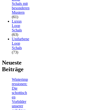
Schals mit
besonderen
Mustern
(61)
Luxus
Loop
Schals
(63)
Unifarbene
Loop
Schals
(73)
Neueste
Beiträge
Winterimp
ressionen:
Die
schottisch
en
Vorbilder
unserer