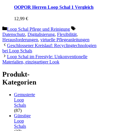
OOPOR Herren Loop Schal 1 Vergleich
12,99
€
Kategorien
Schlagwörter
Loop Schal Pflege und Reinigung
Datenschutz
,
Digitalisierung
,
Flexibilität
,
Herausforderungen
,
virtuelle Pflegeanleitungen
Geschlossener Kreislauf: Recyclingtechnologien
bei Loop Schals
Loop Schal im Freestyle: Unkonventionelle
Materialien, einzigartiger Look
Produkt-
Kategorien
Gemusterte
Loop
Schals
(87)
Günstige
Loop
Schals