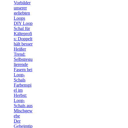
Vorbilder
unserer
geliebten
Loops
DIY Loop
Schal für
Kälteprofi
s: Doppelt
hält besser
Heißer
Trend:
Selbstregu
lierende
Fasern bei
Loop-
Schals
Farbenspi
el im
Herbst:
Loop-
Schals aus
Mischgew
ebe
Der
Geheimtip