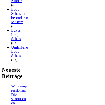
Kinder
(41)
Loop
Schals mit
besonderen
Mustern
(61)
Luxus
Loop
Schals
(63)
Unifarbene
Loop
Schals
(73)
Neueste
Beiträge
Winterimp
ressionen:
Die
schottisch
en