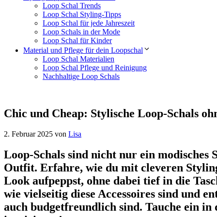
Loop Schal Trends
Loop Schal Styling-Tipps
Loop Schal für jede Jahreszeit
Loop Schals in der Mode
Loop Schal für Kinder
Material und Pflege für dein Loopschal
Loop Schal Materialien
Loop Schal Pflege und Reinigung
Nachhaltige Loop Schals
Chic und Cheap: Stylische Loop-Schals oh
2. Februar 2025
von
Lisa
Loop-Schals sind nicht nur ein modisches 
Outfit. Erfahre, wie du mit cleveren Styl
Look aufpeppst, ohne dabei tief in die Tasc
wie vielseitig diese Accessoires sind und e
auch budgetfreundlich sind. Tauche ein in