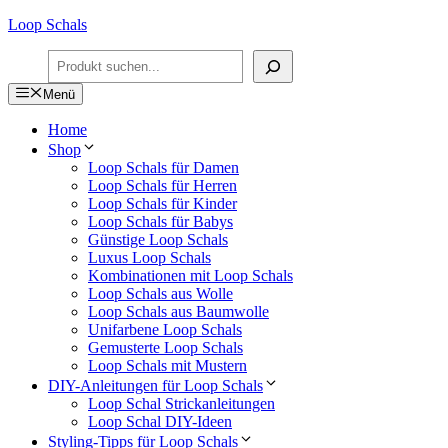
Zum
Loop Schals
Inhalt
Suchen
springen
Menü
Home
Shop
Loop Schals für Damen
Loop Schals für Herren
Loop Schals für Kinder
Loop Schals für Babys
Günstige Loop Schals
Luxus Loop Schals
Kombinationen mit Loop Schals
Loop Schals aus Wolle
Loop Schals aus Baumwolle
Unifarbene Loop Schals
Gemusterte Loop Schals
Loop Schals mit Mustern
DIY-Anleitungen für Loop Schals
Loop Schal Strickanleitungen
Loop Schal DIY-Ideen
Styling-Tipps für Loop Schals