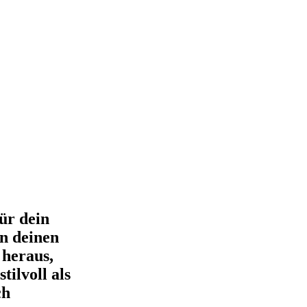
ür dein
en deinen
 heraus,
tilvoll als
ch