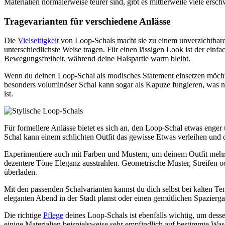
Materialien normalerweise teurer sind, gibt es mittlerweile viele ers
Tragevarianten für verschiedene Anlässe
Die
Vielseitigkeit
von Loop-Schals macht sie zu einem unverzichtbare
unterschiedlichste Weise tragen. Für einen lässigen Look ist der ein
Bewegungsfreiheit, während deine Halspartie warm bleibt.
Wenn du deinen Loop-Schal als modisches Statement einsetzen möchte
besonders voluminöser Schal kann sogar als Kapuze fungieren, was n
ist.
Für formellere Anlässe bietet es sich an, den Loop-Schal etwas enger
Schal kann einem schlichten Outfit das gewisse Etwas verleihen und de
Experimentiere auch mit Farben und Mustern, um deinem Outfit mehr
dezentere Töne Eleganz ausstrahlen. Geometrische Muster, Streifen
überladen.
Mit den passenden Schalvarianten kannst du dich selbst bei kalten T
eleganten Abend in der Stadt planst oder einen gemütlichen Spaziergang
Die richtige
Pflege
deines Loop-Schals ist ebenfalls wichtig, um dess
einige Materialien beispielsweise sehr empfindlich auf bestimmte Was