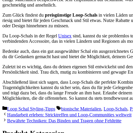
geschmeidig und ansehnlich.
Zum Glück findest du
preisgünstige Loop-Schals
in vielen Läden un
riesig und bietet für jeden Geschmack und Stil etwas. Nutze Rabatt
oder Design hinnehmen zu müssen.
Da Loop-Schals in der Regel
Unisex
sind, kannst du sie problemlos t
verbindenden Accessoire, das in vielen Ländern und Regionen als mod
Bedenke auch, dass ein gut ausgewählter Schal ein ausgezeichnetes Ge
du dir Gedanken gemacht hast und bietet die Möglichkeit, deinem Ges
Zuletzt ist es wichtig, dass du deinen eigenen Stil entwickelst und de
Persönlichkeit sind. Trau dich, mutig zu kombinieren und gewagte 
Abschließend lässt sich sagen, dass Loop-Schals die perfekte Kombina
Tragemöglichkeiten kannst du sicher sein, dass du für jede Gelegenh
und trägt dazu bei, dass du lange Freude an ihm hast. Erlaube deinem
Möglichkeiten, die dir offenstehen. So kannst du stets trendbewusst a
Kategorien
Schlagwörter
Loop Schal Styling-Tipps
bionische Materialien
,
Loop-Schals
,
P
Handarbeit erleben: Stricktreffen und Loop-Communities weltweit
Bewährte Techniken: Das Binden und Tragen ohne Fehltritte