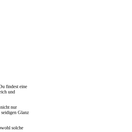
Du findest eine
eich und
nicht nur
n seidigen Glanz
Obwohl solche