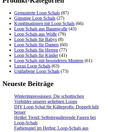
Produkt-Kategorien
Gemusterte Loop Schals
(87)
Günstige Loop Schals
(27)
Kombinationen mit Loop Schals
(66)
Loop Schals aus Baumwolle
(43)
Loop Schals aus Wolle
(79)
Loop Schals für Babys
(8)
Loop Schals für Damen
(60)
Loop Schals für Herren
(77)
Loop Schals für Kinder
(41)
Loop Schals mit besonderen Mustern
(61)
Luxus Loop Schals
(63)
Unifarbene Loop Schals
(73)
Neueste Beiträge
Winterimpressionen: Die schottischen
Vorbilder unserer geliebten Loops
DIY Loop Schal für Kälteprofis: Doppelt hält
besser
Heißer Trend: Selbstregulierende Fasern bei
Loop-Schals
Farbenspiel im Herbst: Loop-Schals aus