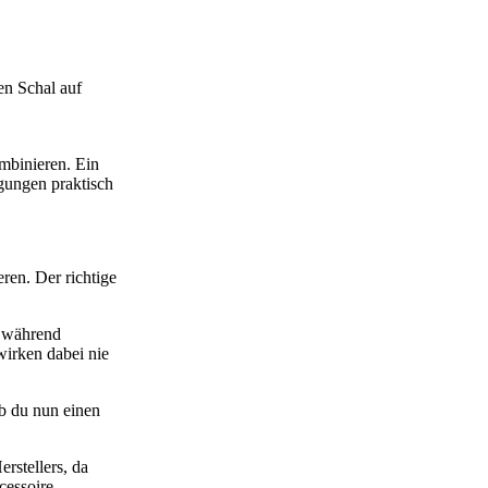
en Schal auf
mbinieren. Ein
gungen praktisch
ren. Der richtige
, während
irken dabei nie
Ob du nun einen
rstellers, da
cessoire