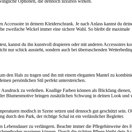
chwingliche Optionen, die dennoch luxuriös wirken.
n Accessoire in deinem Kleiderschrank. Je nach Anlass kannst du dein
fache zweifache Wickel immer eine sichere Wahl. So bleibt dir maximale
st, kannst du ihn kunstvoll drapieren oder mit anderen Accessoires ko
icht nur schick aussieht, sondern auch bei überraschenden Wetterbedin
 um den Hals zu tragen und ihn mit einem eleganten Mantel zu kombinie
inen persönlichen Stil perfekt unterstreichen.
 Ausdruck zu verleihen. Knallige Farben können als Blickfang dienen
 oder Blumenmotive bringen zusätzlichen Schwung in deinen Look und w
emperaturen modisch in Szene setzen und dennoch gut geschützt sein. 
 durch den Park, der richtige Schal ist ein verlässlicher Begleiter.
en Lebensdauer zu verlängern. Beachte immer die Pflegehinweise des He
chmethoden reagieren können. Durch die richtige Pflege bleibt dein Ac