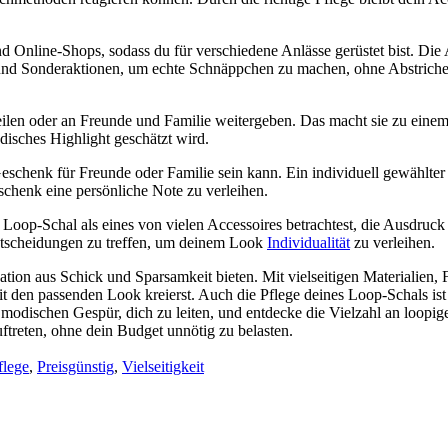
d Online-Shops, sodass du für verschiedene Anlässe gerüstet bist. Die 
e und Sonderaktionen, um echte Schnäppchen zu machen, ohne Abstriche 
eilen oder an Freunde und Familie weitergeben. Das macht sie zu einem
isches Highlight geschätzt wird.
schenk für Freunde oder Familie sein kann. Ein individuell gewählter 
chenk eine persönliche Note zu verleihen.
n Loop-Schal als eines von vielen Accessoires betrachtest, die Ausdruck
Entscheidungen zu treffen, um deinem Look
Individualität
zu verleihen.
tion aus Schick und Sparsamkeit bieten. Mit vielseitigen Materialien,
eit den passenden Look kreierst. Auch die Pflege deines Loop-Schals i
 modischen Gespür, dich zu leiten, und entdecke die Vielzahl an loopig
uftreten, ohne dein Budget unnötig zu belasten.
flege
,
Preisgünstig
,
Vielseitigkeit