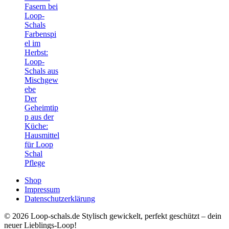
Fasern bei
Loop-
Schals
Farbenspi
el im
Herbst:
Loop-
Schals aus
Mischgew
ebe
Der
Geheimtip
p aus der
Küche:
Hausmittel
für Loop
Schal
Pflege
Shop
Impressum
Datenschutzerklärung
© 2026 Loop-schals.de Stylisch gewickelt, perfekt geschützt – dein
neuer Lieblings-Loop!