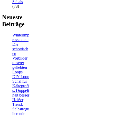
Schals
(73)
Neueste
Beiträge
Winterimp
ressionen:
Die
schottisch
en
Vorbilder
unserer
geliebten
Loops
DIY Loop
Schal für
Kälteprofi
s: Doppelt
hält besser
Heißer
Trend:
Selbstregu
lierende