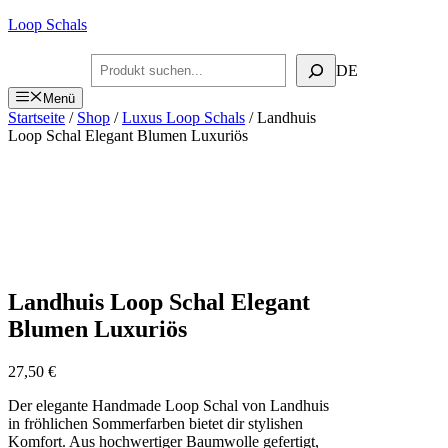
Zum
Loop Schals
Inhalt
springen
Suchen
DE
Menü
Startseite
/
Shop
/
Luxus Loop Schals
/ Landhuis
Loop Schal Elegant Blumen Luxuriös
Landhuis Loop Schal Elegant
Blumen Luxuriös
27,50
€
Der elegante Handmade Loop Schal von Landhuis
in fröhlichen Sommerfarben bietet dir stylishen
Komfort. Aus hochwertiger Baumwolle gefertigt,