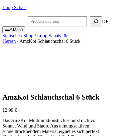
Zum
Loop Schals
Inhalt
springen
Suchen
DE
Menü
Startseite
/
Shop
/
Loop Schals für
Herren
/ AmzKoi Schlauchschal 6 Stück
AmzKoi Schlauchschal 6 Stück
12,99
€
Das AmzKoi Multifunktionstuch schützt dich vor
Sonne, Wind und Staub. Aus atmungsaktivem,
schnelltrocknendem Material eignet es sich perfekt