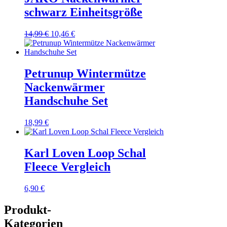
schwarz Einheitsgröße
Ursprünglicher
Aktueller
14,99
€
10,46
€
Preis
Preis
war:
ist:
14,99 €
10,46 €.
Petrunup Wintermütze
Nackenwärmer
Handschuhe Set
18,99
€
Karl Loven Loop Schal
Fleece Vergleich
6,90
€
Produkt-
Kategorien