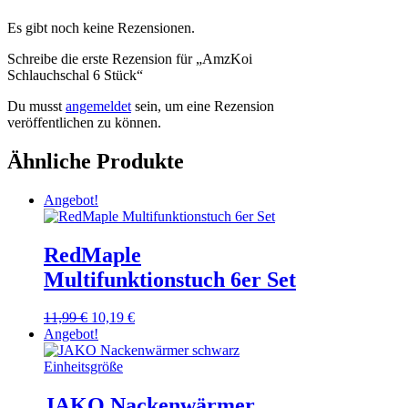
Es gibt noch keine Rezensionen.
Schreibe die erste Rezension für „AmzKoi
Schlauchschal 6 Stück“
Du musst
angemeldet
sein, um eine Rezension
veröffentlichen zu können.
Ähnliche Produkte
Angebot!
RedMaple
Multifunktionstuch 6er Set
Ursprünglicher
Aktueller
11,99
€
10,19
€
Preis
Preis
Angebot!
war:
ist:
11,99 €
10,19 €.
JAKO Nackenwärmer