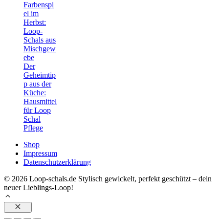
Farbenspi
el im
Herbst:
Loop-
Schals aus
Mischgew
ebe
Der
Geheimtip
p aus der
Küche:
Hausmittel
für Loop
Schal
Pflege
Shop
Impressum
Datenschutzerklärung
© 2026 Loop-schals.de Stylisch gewickelt, perfekt geschützt – dein
neuer Lieblings-Loop!
Schließen