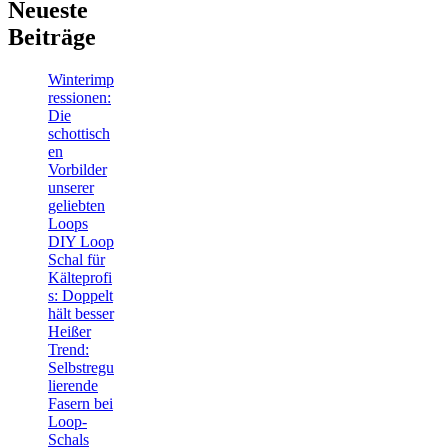
Neueste
Beiträge
Winterimp
ressionen:
Die
schottisch
en
Vorbilder
unserer
geliebten
Loops
DIY Loop
Schal für
Kälteprofi
s: Doppelt
hält besser
Heißer
Trend:
Selbstregu
lierende
Fasern bei
Loop-
Schals