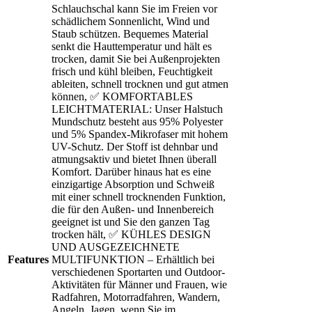
Schlauchschal kann Sie im Freien vor
schädlichem Sonnenlicht, Wind und
Staub schützen. Bequemes Material
senkt die Hauttemperatur und hält es
trocken, damit Sie bei Außenprojekten
frisch und kühl bleiben, Feuchtigkeit
ableiten, schnell trocknen und gut atmen
können, ✅ KOMFORTABLES
LEICHTMATERIAL: Unser Halstuch
Mundschutz besteht aus 95% Polyester
und 5% Spandex-Mikrofaser mit hohem
UV-Schutz. Der Stoff ist dehnbar und
atmungsaktiv und bietet Ihnen überall
Komfort. Darüber hinaus hat es eine
einzigartige Absorption und Schweiß
mit einer schnell trocknenden Funktion,
die für den Außen- und Innenbereich
geeignet ist und Sie den ganzen Tag
trocken hält, ✅ KÜHLES DESIGN
UND AUSGEZEICHNETE
Features
MULTIFUNKTION – Erhältlich bei
verschiedenen Sportarten und Outdoor-
Aktivitäten für Männer und Frauen, wie
Radfahren, Motorradfahren, Wandern,
Angeln, Jagen, wenn Sie im