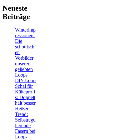
Neueste
Beiträge
Winterimp
ressionen:
Die
schottisch
en
Vorbilder
unserer
geliebten
Loops
DIY Loop
Schal für
Kälteprofi
s: Doppelt
hält besser
Heißer
Trend:
Selbstregu
lierende
Fasern bei
Loop-