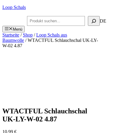
Zum
Loop Schals
Inhalt
springen
Suchen
DE
Menü
Startseite
/
Shop
/
Loop Schals aus
Baumwolle
/ WTACTFUL Schlauchschal UK-LY-
W-02 4.87
WTACTFUL Schlauchschal
UK-LY-W-02 4.87
10,99
€