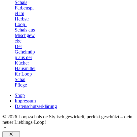
Schals
Farbenspi
el im
Herbst:
Loop-
Schals aus
Mischgew
ebe
Der
Geheimtip
p aus der
Küche:
Hausmittel
für Loop
Schal
Pflege
Shop
Impressum
Datenschutzerklärung
© 2026 Loop-schals.de Stylisch gewickelt, perfekt geschützt – dein
neuer Lieblings-Loop!