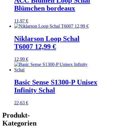
ACC Blumen Loop Schal
Blümchen bordeaux
11,97
€
Niklarson Loop Schal
T6007 12,99 €
12,99
€
Basic Sense S1300-P Unisex
Infinity Schal
22,63
€
Produkt-
Kategorien