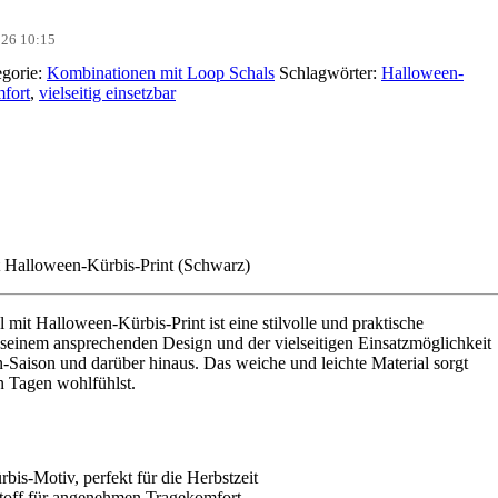
2026 10:15
gorie:
Kombinationen mit Loop Schals
Schlagwörter:
Halloween-
fort
,
vielseitig einsetzbar
 Halloween-Kürbis-Print (Schwarz)
it Halloween-Kürbis-Print ist eine stilvolle und praktische
seinem ansprechenden Design und der vielseitigen Einsatzmöglichkeit
en-Saison und darüber hinaus. Das weiche und leichte Material sorgt
n Tagen wohlfühlst.
is-Motiv, perfekt für die Herbstzeit
toff für angenehmen Tragekomfort