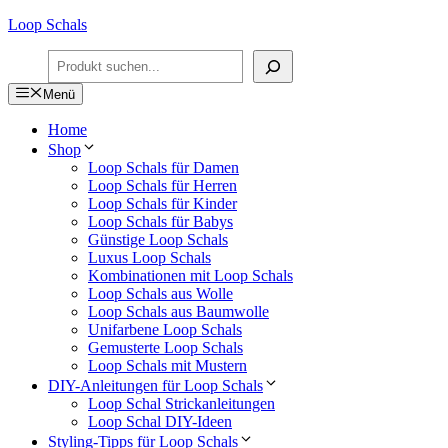
Zum
Loop Schals
Inhalt
Suchen
springen
Menü
Home
Shop
Loop Schals für Damen
Loop Schals für Herren
Loop Schals für Kinder
Loop Schals für Babys
Günstige Loop Schals
Luxus Loop Schals
Kombinationen mit Loop Schals
Loop Schals aus Wolle
Loop Schals aus Baumwolle
Unifarbene Loop Schals
Gemusterte Loop Schals
Loop Schals mit Mustern
DIY-Anleitungen für Loop Schals
Loop Schal Strickanleitungen
Loop Schal DIY-Ideen
Styling-Tipps für Loop Schals