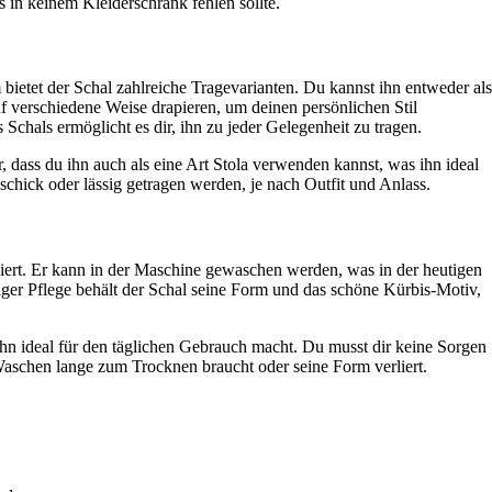
 in keinem Kleiderschrank fehlen sollte.
ietet der Schal zahlreiche Tragevarianten. Du kannst ihn entweder als
f verschiedene Weise drapieren, um deinen persönlichen Stil
 Schals ermöglicht es dir, ihn zu jeder Gelegenheit zu tragen.
 dass du ihn auch als eine Art Stola verwenden kannst, was ihn ideal
chick oder lässig getragen werden, je nach Outfit und Anlass.
ziert. Er kann in der Maschine gewaschen werden, was in der heutigen
htiger Pflege behält der Schal seine Form und das schöne Kürbis-Motiv,
ihn ideal für den täglichen Gebrauch macht. Du musst dir keine Sorgen
aschen lange zum Trocknen braucht oder seine Form verliert.