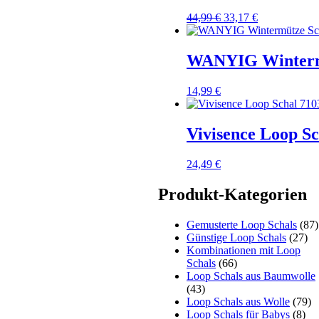
Ursprünglicher
Aktueller
44,99
€
33,17
€
Preis
Preis
war:
ist:
44,99 €
33,17 €.
WANYIG Wintermü
14,99
€
Vivisence Loop Sc
24,49
€
Produkt-Kategorien
Gemusterte Loop Schals
(87)
Günstige Loop Schals
(27)
Kombinationen mit Loop
Schals
(66)
Loop Schals aus Baumwolle
(43)
Loop Schals aus Wolle
(79)
Loop Schals für Babys
(8)