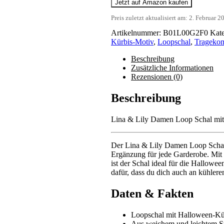
Jetzt auf Amazon kaufen
Preis zuletzt aktualisiert am: 2. Februar 
Artikelnummer:
B01L00G2F0
Kate
Kürbis-Motiv
,
Loopschal
,
Tragekom
Beschreibung
Zusätzliche Informationen
Rezensionen (0)
Beschreibung
Lina & Lily Damen Loop Schal mit
Der Lina & Lily Damen Loop Schal m
Ergänzung für jede Garderobe. Mit 
ist der Schal ideal für die Hallowe
dafür, dass du dich auch an kühlere
Daten & Fakten
Loopschal mit Halloween-Kürb
Aus weichem und leichtem S