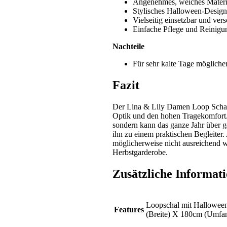
Angenehmes, weiches Materi
Stylisches Halloween-Design
Vielseitig einsetzbar und ver
Einfache Pflege und Reinigu
Nachteile
Für sehr kalte Tage möglich
Fazit
Der Lina & Lily Damen Loop Schal 
Optik und den hohen Tragekomfort. E
sondern kann das ganze Jahr über 
ihn zu einem praktischen Begleiter. 
möglicherweise nicht ausreichend w
Herbstgarderobe.
Zusätzliche Informat
Loopschal mit Halloween
Features
(Breite) X 180cm (Umfang