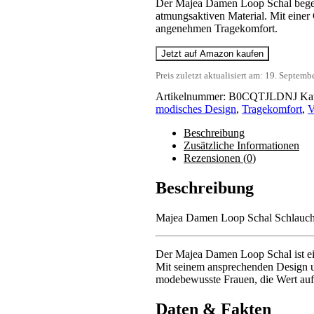
Der Majea Damen Loop Schal begei
atmungsaktiven Material. Mit einer 
angenehmen Tragekomfort.
Jetzt auf Amazon kaufen
Preis zuletzt aktualisiert am: 19. Septem
Artikelnummer:
B0CQTJLDNJ
Ka
modisches Design
,
Tragekomfort
,
V
Beschreibung
Zusätzliche Informationen
Rezensionen (0)
Beschreibung
Majea Damen Loop Schal Schlauchsc
Der Majea Damen Loop Schal ist ein
Mit seinem ansprechenden Design un
modebewusste Frauen, die Wert auf q
Daten & Fakten