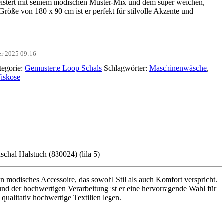
stert mit seinem modischen Muster-Mix und dem super weichen,
Größe von 180 x 90 cm ist er perfekt für stilvolle Akzente und
ber 2025 09:16
tegorie:
Gemusterte Loop Schals
Schlagwörter:
Maschinenwäsche
,
iskose
hal Halstuch (880024) (lila 5)
 modisches Accessoire, das sowohl Stil als auch Komfort verspricht.
d der hochwertigen Verarbeitung ist er eine hervorragende Wahl für
ualitativ hochwertige Textilien legen.