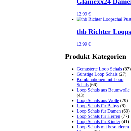
Glamexx24 Damen 
12,99
€
thb Richter Loop
13,99
€
Produkt-Kategorien
Gemusterte Loop Schals
(87)
Günstige Loop Schals
(27)
Kombinationen mit Loop
Schals
(66)
Loop Schals aus Baumwolle
(43)
Loop Schals aus Wolle
(79)
Loop Schals für Babys
(8)
Loop Schals für Damen
(60)
Loop Schals für Herren
(77)
Loop Schals für Kinder
(41)
Loop Schals mit besonderen