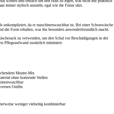
hal schnell und einfach um den Hals zu legen, was nicht nur praktisch
an immer stylisch aussieht, egal wie die Frisur sitzt.
als unkompliziert, da er maschinenwaschbar ist. Bei einer Schonwäsche
 und die Form erhalten, was ihn besonders anwenderfreundlich macht.
Wäschesack zu verwenden, um den Schal vor Beschädigungen in der
n Pflegeaufwand zusätzlich minimiert.
rechendem Muster-Mix
terial ohne kratzende Stellen
chinenwaschbar
iversen Outfits
erweise weniger vielseitig kombinierbar