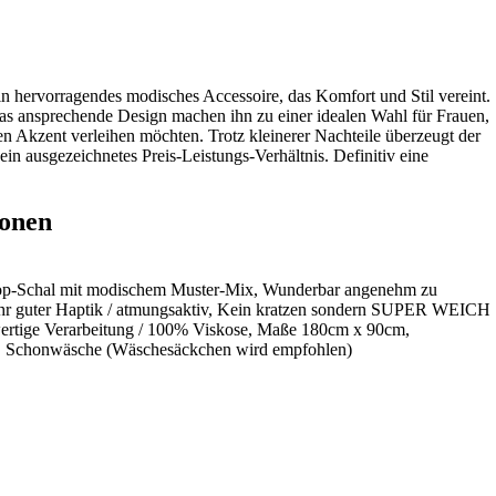
 hervorragendes modisches Accessoire, das Komfort und Stil vereint.
das ansprechende Design machen ihn zu einer idealen Wahl für Frauen,
en Akzent verleihen möchten. Trotz kleinerer Nachteile überzeugt der
ein ausgezeichnetes Preis-Leistungs-Verhältnis. Definitiv eine
ionen
p-Schal mit modischem Muster-Mix, Wunderbar angenehm zu
sehr guter Haptik / atmungsaktiv, Kein kratzen sondern SUPER WEICH
ige Verarbeitung / 100% Viskose, Maße 180cm x 90cm,
 Schonwäsche (Wäschesäckchen wird empfohlen)