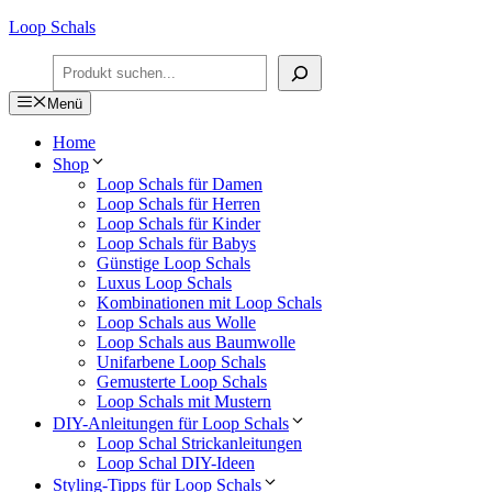
Zum
Loop Schals
Inhalt
Suchen
springen
Menü
Home
Shop
Loop Schals für Damen
Loop Schals für Herren
Loop Schals für Kinder
Loop Schals für Babys
Günstige Loop Schals
Luxus Loop Schals
Kombinationen mit Loop Schals
Loop Schals aus Wolle
Loop Schals aus Baumwolle
Unifarbene Loop Schals
Gemusterte Loop Schals
Loop Schals mit Mustern
DIY-Anleitungen für Loop Schals
Loop Schal Strickanleitungen
Loop Schal DIY-Ideen
Styling-Tipps für Loop Schals