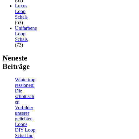
(61)
Luxus
Loop
Schals
(63)
Unifarbene
Loop
Schals
(73)
Neueste
Beiträge
Winterimp
ressionen:
Die
schottisch
en
Vorbilder
unserer
geliebten
Loops
DIY Loop
Schal für