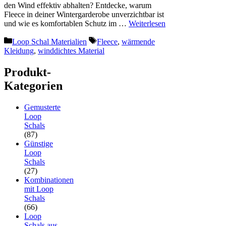
den Wind effektiv abhalten? Entdecke, warum
Fleece in deiner Wintergarderobe unverzichtbar ist
und wie es komfortablen Schutz im …
Weiterlesen
Kategorien
Schlagwörter
Loop Schal Materialien
Fleece
,
wärmende
Kleidung
,
winddichtes Material
Produkt-
Kategorien
Gemusterte
Loop
Schals
(87)
Günstige
Loop
Schals
(27)
Kombinationen
mit Loop
Schals
(66)
Loop
Schals aus