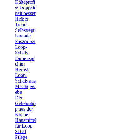
Kälteprofi
s: Doppelt
hält besser
Heißer
Trend:
Selbstregu
lierende
Fasern bei
Loop-
Schals
Farbenspi
el im
Herbst:
Loop-
Schals aus
Mischgew
ebe
Der
Geheimtip
p aus der
Küche:
Hausmittel
für Loop
Schal
Pflege