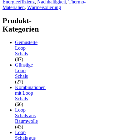
Energieeffizienz
,
Nachhaltigkeit
,
Thermo-
Materialien
,
Wärmeisolierung
Produkt-
Kategorien
Gemusterte
Loop
Schals
(87)
Günstige
Loop
Schals
(27)
Kombinationen
mit Loop
Schals
(66)
Loop
Schals aus
Baumwolle
(43)
Loop
Schals aus