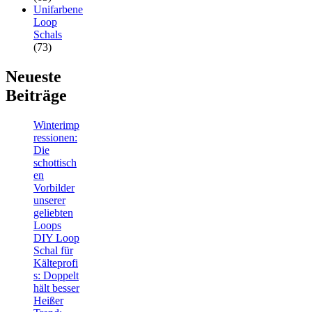
Unifarbene
Loop
Schals
(73)
Neueste
Beiträge
Winterimp
ressionen:
Die
schottisch
en
Vorbilder
unserer
geliebten
Loops
DIY Loop
Schal für
Kälteprofi
s: Doppelt
hält besser
Heißer