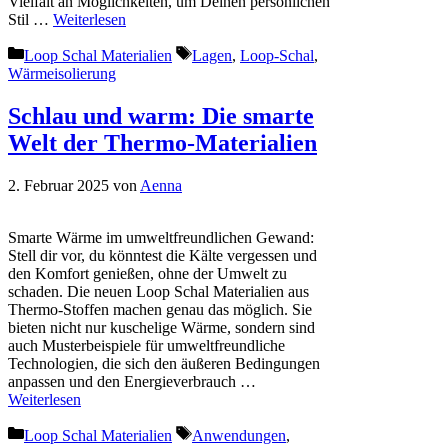
Vielfalt an Möglichkeiten, um Deinen persönlichen
Stil …
Weiterlesen
Kategorien
Schlagwörter
Loop Schal Materialien
Lagen
,
Loop-Schal
,
Wärmeisolierung
Schlau und warm: Die smarte
Welt der Thermo-Materialien
2. Februar 2025
von
Aenna
Smarte Wärme im umweltfreundlichen Gewand:
Stell dir vor, du könntest die Kälte vergessen und
den Komfort genießen, ohne der Umwelt zu
schaden. Die neuen Loop Schal Materialien aus
Thermo-Stoffen machen genau das möglich. Sie
bieten nicht nur kuschelige Wärme, sondern sind
auch Musterbeispiele für umweltfreundliche
Technologien, die sich den äußeren Bedingungen
anpassen und den Energieverbrauch …
Weiterlesen
Kategorien
Schlagwörter
Loop Schal Materialien
Anwendungen
,