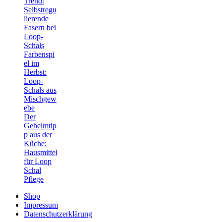
Trend:
Selbstregu
lierende
Fasern bei
Loop-
Schals
Farbenspi
el im
Herbst:
Loop-
Schals aus
Mischgew
ebe
Der
Geheimtip
p aus der
Küche:
Hausmittel
für Loop
Schal
Pflege
Shop
Impressum
Datenschutzerklärung