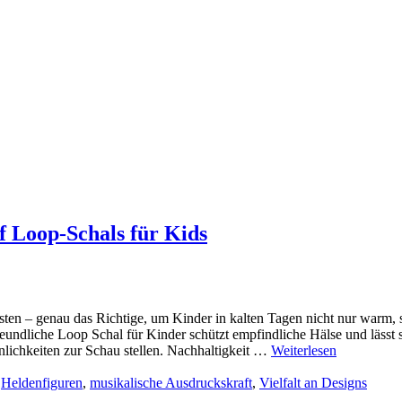
f Loop-Schals für Kids
isten – genau das Richtige, um Kinder in kalten Tagen nicht nur warm,
undliche Loop Schal für Kinder schützt empfindliche Hälse und lässt 
nlichkeiten zur Schau stellen. Nachhaltigkeit …
Weiterlesen
,
Heldenfiguren
,
musikalische Ausdruckskraft
,
Vielfalt an Designs