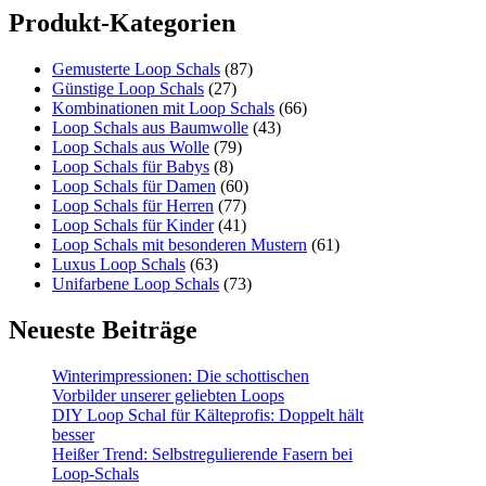
Produkt-Kategorien
Gemusterte Loop Schals
(87)
Günstige Loop Schals
(27)
Kombinationen mit Loop Schals
(66)
Loop Schals aus Baumwolle
(43)
Loop Schals aus Wolle
(79)
Loop Schals für Babys
(8)
Loop Schals für Damen
(60)
Loop Schals für Herren
(77)
Loop Schals für Kinder
(41)
Loop Schals mit besonderen Mustern
(61)
Luxus Loop Schals
(63)
Unifarbene Loop Schals
(73)
Neueste Beiträge
Winterimpressionen: Die schottischen
Vorbilder unserer geliebten Loops
DIY Loop Schal für Kälteprofis: Doppelt hält
besser
Heißer Trend: Selbstregulierende Fasern bei
Loop-Schals