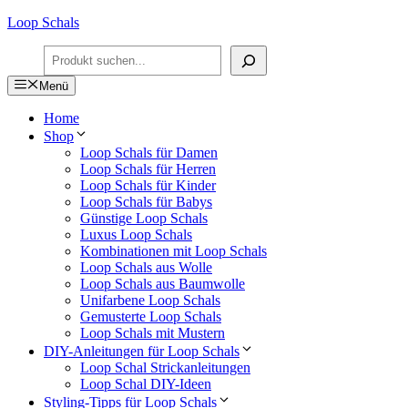
Zum
Loop Schals
Inhalt
Suchen
springen
Menü
Home
Shop
Loop Schals für Damen
Loop Schals für Herren
Loop Schals für Kinder
Loop Schals für Babys
Günstige Loop Schals
Luxus Loop Schals
Kombinationen mit Loop Schals
Loop Schals aus Wolle
Loop Schals aus Baumwolle
Unifarbene Loop Schals
Gemusterte Loop Schals
Loop Schals mit Mustern
DIY-Anleitungen für Loop Schals
Loop Schal Strickanleitungen
Loop Schal DIY-Ideen
Styling-Tipps für Loop Schals