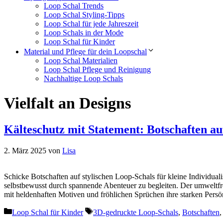
Loop Schal Trends
Loop Schal Styling-Tipps
Loop Schal für jede Jahreszeit
Loop Schals in der Mode
Loop Schal für Kinder
Material und Pflege für dein Loopschal
Loop Schal Materialien
Loop Schal Pflege und Reinigung
Nachhaltige Loop Schals
Vielfalt an Designs
Kälteschutz mit Statement: Botschaften au
2. März 2025
von
Lisa
Schicke Botschaften auf stylischen Loop-Schals für kleine Individual
selbstbewusst durch spannende Abenteuer zu begleiten. Der umweltfre
mit heldenhaften Motiven und fröhlichen Sprüchen ihre starken Persö
Kategorien
Schlagwörter
Loop Schal für Kinder
3D-gedruckte Loop-Schals
,
Botschaften