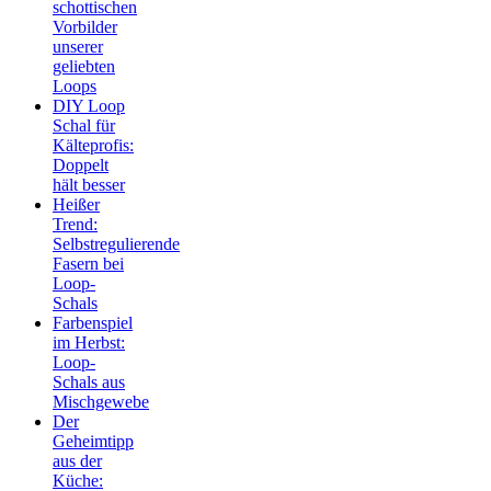
schottischen
Vorbilder
unserer
geliebten
Loops
DIY Loop
Schal für
Kälteprofis:
Doppelt
hält besser
Heißer
Trend:
Selbstregulierende
Fasern bei
Loop-
Schals
Farbenspiel
im Herbst:
Loop-
Schals aus
Mischgewebe
Der
Geheimtipp
aus der
Küche: