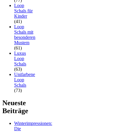
(77)
Loop
Schals für
Kinder
(41)
Loop
Schals mit
besonderen
Mustern
(61)
Luxus
Loop
Schals
(63)
Unifarbene
Loop
Schals
(73)
Neueste
Beiträge
Winterimpressionen:
Die