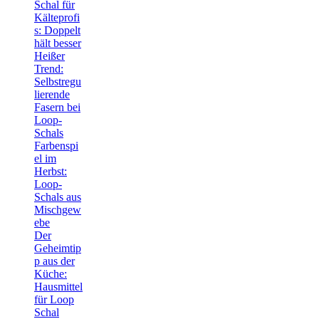
Schal für
Kälteprofi
s: Doppelt
hält besser
Heißer
Trend:
Selbstregu
lierende
Fasern bei
Loop-
Schals
Farbenspi
el im
Herbst:
Loop-
Schals aus
Mischgew
ebe
Der
Geheimtip
p aus der
Küche:
Hausmittel
für Loop
Schal