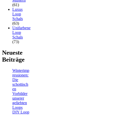
Mustern
(61)
Luxus
Loop
Schals
(63)
Unifarbene
Loop
Schals
(73)
Neueste
Beiträge
Winterimp
ressionen:
Die
schottisch
en
Vorbilder
unserer
geliebten
Loops
DIY Loop