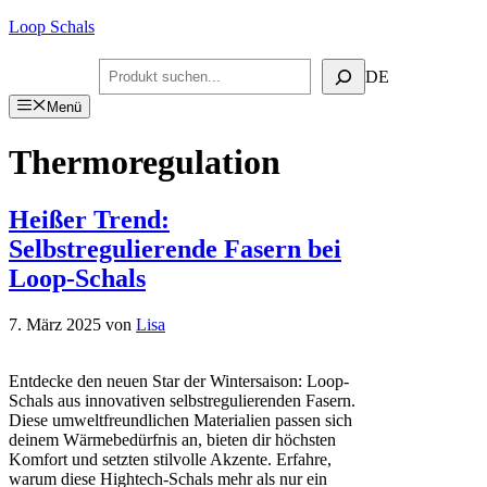
Zum
Loop Schals
Inhalt
springen
Suchen
DE
Menü
Thermoregulation
Heißer Trend:
Selbstregulierende Fasern bei
Loop-Schals
7. März 2025
von
Lisa
Entdecke den neuen Star der Wintersaison: Loop-
Schals aus innovativen selbstregulierenden Fasern.
Diese umweltfreundlichen Materialien passen sich
deinem Wärmebedürfnis an, bieten dir höchsten
Komfort und setzten stilvolle Akzente. Erfahre,
warum diese Hightech-Schals mehr als nur ein