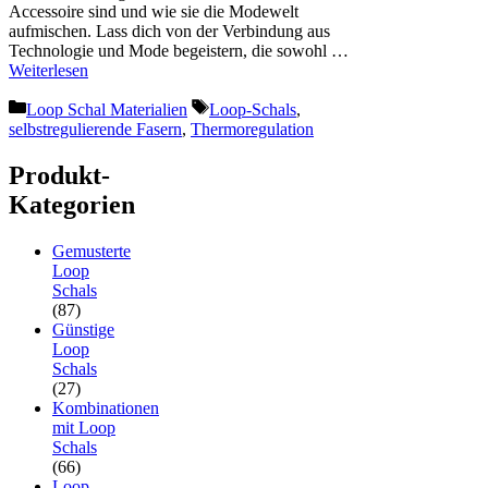
Accessoire sind und wie sie die Modewelt
aufmischen. Lass dich von der Verbindung aus
Technologie und Mode begeistern, die sowohl …
Weiterlesen
Kategorien
Schlagwörter
Loop Schal Materialien
Loop-Schals
,
selbstregulierende Fasern
,
Thermoregulation
Produkt-
Kategorien
Gemusterte
Loop
Schals
(87)
Günstige
Loop
Schals
(27)
Kombinationen
mit Loop
Schals
(66)
Loop