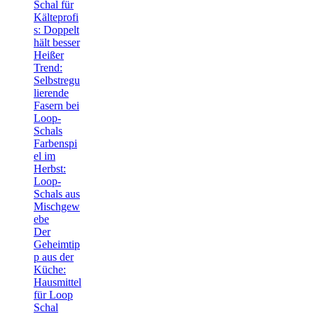
Schal für
Kälteprofi
s: Doppelt
hält besser
Heißer
Trend:
Selbstregu
lierende
Fasern bei
Loop-
Schals
Farbenspi
el im
Herbst:
Loop-
Schals aus
Mischgew
ebe
Der
Geheimtip
p aus der
Küche:
Hausmittel
für Loop
Schal