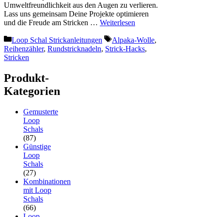
Umweltfreundlichkeit aus den Augen zu verlieren.
Lass uns gemeinsam Deine Projekte optimieren
und die Freude am Stricken …
Weiterlesen
Kategorien
Schlagwörter
Loop Schal Strickanleitungen
Alpaka-Wolle
,
Reihenzähler
,
Rundstricknadeln
,
Strick-Hacks
,
Stricken
Produkt-
Kategorien
Gemusterte
Loop
Schals
(87)
Günstige
Loop
Schals
(27)
Kombinationen
mit Loop
Schals
(66)
Loop