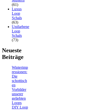
Mustern
(61)
Luxus
Loop
Schals
(63)
Unifarbene
Loop
Schals
(73)
Neueste
Beiträge
Winterimp
ressionen:
Die
schottisch
en
Vorbilder
unserer
geliebten
Loops
DIY Loop