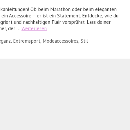
ickanleitungen! Ob beim Marathon oder beim eleganten
 ein Accessoire – er ist ein Statement. Entdecke, wie du
riert und nachhaltigen Flair versprühst. Lass deiner
nner, der …
Weiterlesen
eganz
,
Extremsport
,
Modeaccessoires
,
Stil