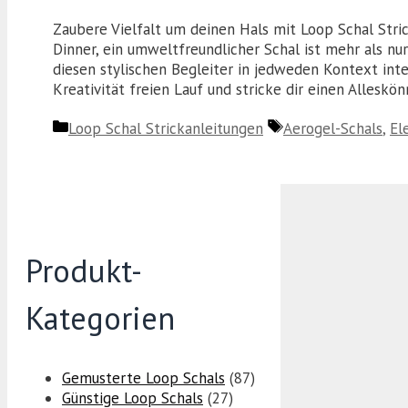
Zaubere Vielfalt um deinen Hals mit Loop Schal Str
Dinner, ein umweltfreundlicher Schal ist mehr als nur
diesen stylischen Begleiter in jedweden Kontext integ
Kreativität freien Lauf und stricke dir einen Alleskö
Kategorien
Schlagwörter
Loop Schal Strickanleitungen
Aerogel-Schals
,
El
Produkt-
Kategorien
Gemusterte Loop Schals
(87)
Günstige Loop Schals
(27)