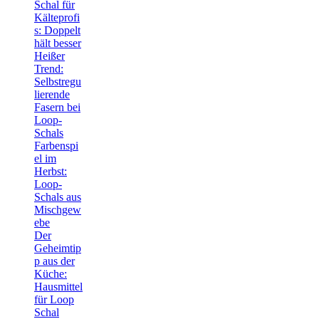
Schal für
Kälteprofi
s: Doppelt
hält besser
Heißer
Trend:
Selbstregu
lierende
Fasern bei
Loop-
Schals
Farbenspi
el im
Herbst:
Loop-
Schals aus
Mischgew
ebe
Der
Geheimtip
p aus der
Küche:
Hausmittel
für Loop
Schal