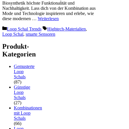
Biosynthetik höchste Funktionalität und
Nachhaltigkeit. Lass dich von der Kombination aus
Mode und Technologie inspirieren und erlebe, wie
diese modernen …
Weiterlesen
Kategorien
Schlagwörter
Loop Schal Trends
Hightech-Materialien
,
Loop Schal
,
smarte Sensoren
Produkt-
Kategorien
Gemusterte
Loop
Schals
(87)
Günstige
Loop
Schals
(27)
Kombinationen
mit Loop
Schals
(66)
Loop