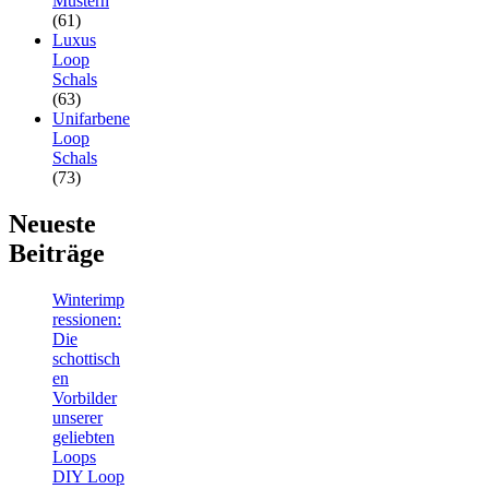
Mustern
(61)
Luxus
Loop
Schals
(63)
Unifarbene
Loop
Schals
(73)
Neueste
Beiträge
Winterimp
ressionen:
Die
schottisch
en
Vorbilder
unserer
geliebten
Loops
DIY Loop