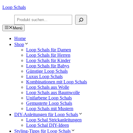
Zum
Loop Schals
Inhalt
Suchen
springen
Menü
Home
Shop
Loop Schals für Damen
Loop Schals für Herren
Loop Schals für Kinder
Loop Schals für Babys
Günstige Loop Schals
Luxus Loop Schals
Kombinationen mit Loop Schals
Loop Schals aus Wolle
Loop Schals aus Baumwolle
Unifarbene Loop Schals
Gemusterte Loop Schals
Loop Schals mit Mustern
DIY-Anleitungen für Loop Schals
Loop Schal Strickanleitungen
Loop Schal DIY-Ideen
Styling-Tipps für Loop Schals