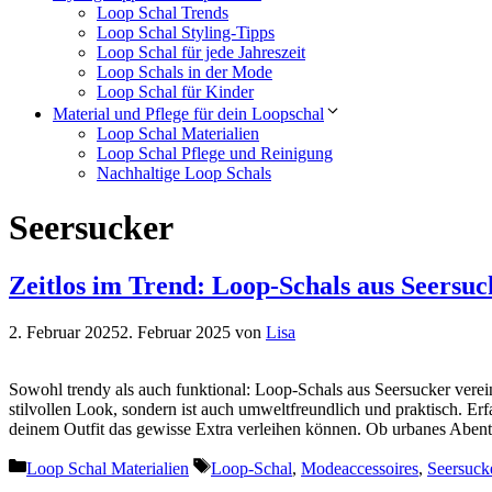
Loop Schal Trends
Loop Schal Styling-Tipps
Loop Schal für jede Jahreszeit
Loop Schals in der Mode
Loop Schal für Kinder
Material und Pflege für dein Loopschal
Loop Schal Materialien
Loop Schal Pflege und Reinigung
Nachhaltige Loop Schals
Seersucker
Zeitlos im Trend: Loop-Schals aus Seersuc
2. Februar 2025
2. Februar 2025
von
Lisa
Sowohl trendy als auch funktional: Loop-Schals aus Seersucker vereine
stilvollen Look, sondern ist auch umweltfreundlich und praktisch. Erf
deinem Outfit das gewisse Extra verleihen können. Ob urbanes Aben
Kategorien
Schlagwörter
Loop Schal Materialien
Loop-Schal
,
Modeaccessoires
,
Seersuck