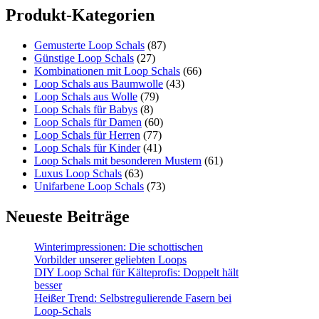
Produkt-Kategorien
Gemusterte Loop Schals
(87)
Günstige Loop Schals
(27)
Kombinationen mit Loop Schals
(66)
Loop Schals aus Baumwolle
(43)
Loop Schals aus Wolle
(79)
Loop Schals für Babys
(8)
Loop Schals für Damen
(60)
Loop Schals für Herren
(77)
Loop Schals für Kinder
(41)
Loop Schals mit besonderen Mustern
(61)
Luxus Loop Schals
(63)
Unifarbene Loop Schals
(73)
Neueste Beiträge
Winterimpressionen: Die schottischen
Vorbilder unserer geliebten Loops
DIY Loop Schal für Kälteprofis: Doppelt hält
besser
Heißer Trend: Selbstregulierende Fasern bei
Loop-Schals