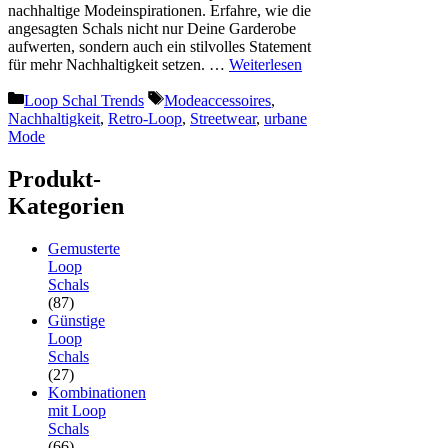
nachhaltige Modeinspirationen. Erfahre, wie die
angesagten Schals nicht nur Deine Garderobe
aufwerten, sondern auch ein stilvolles Statement
für mehr Nachhaltigkeit setzen. …
Weiterlesen
Kategorien
Schlagwörter
Loop Schal Trends
Modeaccessoires
,
Nachhaltigkeit
,
Retro-Loop
,
Streetwear
,
urbane
Mode
Produkt-
Kategorien
Gemusterte
Loop
Schals
(87)
Günstige
Loop
Schals
(27)
Kombinationen
mit Loop
Schals
(66)