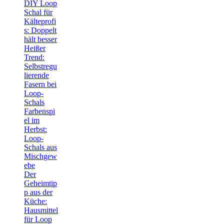
DIY Loop
Schal für
Kälteprofi
s: Doppelt
hält besser
Heißer
Trend:
Selbstregu
lierende
Fasern bei
Loop-
Schals
Farbenspi
el im
Herbst:
Loop-
Schals aus
Mischgew
ebe
Der
Geheimtip
p aus der
Küche:
Hausmittel
für Loop