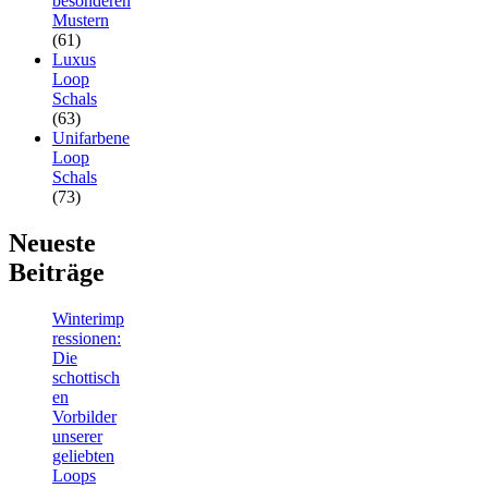
besonderen
Mustern
(61)
Luxus
Loop
Schals
(63)
Unifarbene
Loop
Schals
(73)
Neueste
Beiträge
Winterimp
ressionen:
Die
schottisch
en
Vorbilder
unserer
geliebten
Loops