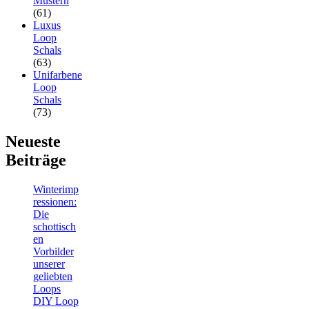
Mustern
(61)
Luxus
Loop
Schals
(63)
Unifarbene
Loop
Schals
(73)
Neueste
Beiträge
Winterimp
ressionen:
Die
schottisch
en
Vorbilder
unserer
geliebten
Loops
DIY Loop