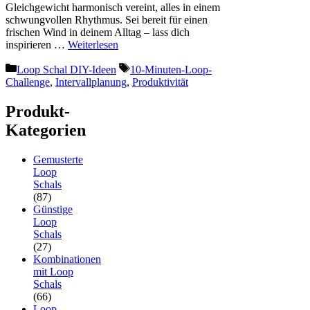
Gleichgewicht harmonisch vereint, alles in einem
schwungvollen Rhythmus. Sei bereit für einen
frischen Wind in deinem Alltag – lass dich
inspirieren …
Weiterlesen
Kategorien
Schlagwörter
Loop Schal DIY-Ideen
10-Minuten-Loop-
Challenge
,
Intervallplanung
,
Produktivität
Produkt-
Kategorien
Gemusterte
Loop
Schals
(87)
Günstige
Loop
Schals
(27)
Kombinationen
mit Loop
Schals
(66)
Loop