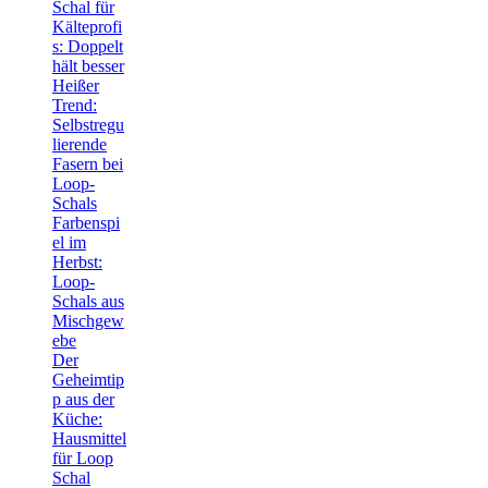
Schal für
Kälteprofi
s: Doppelt
hält besser
Heißer
Trend:
Selbstregu
lierende
Fasern bei
Loop-
Schals
Farbenspi
el im
Herbst:
Loop-
Schals aus
Mischgew
ebe
Der
Geheimtip
p aus der
Küche:
Hausmittel
für Loop
Schal