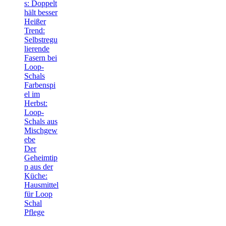
s: Doppelt
hält besser
Heißer
Trend:
Selbstregu
lierende
Fasern bei
Loop-
Schals
Farbenspi
el im
Herbst:
Loop-
Schals aus
Mischgew
ebe
Der
Geheimtip
p aus der
Küche:
Hausmittel
für Loop
Schal
Pflege