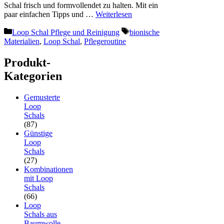
Schal frisch und formvollendet zu halten. Mit ein
paar einfachen Tipps und …
Weiterlesen
Kategorien
Schlagwörter
Loop Schal Pflege und Reinigung
bionische
Materialien
,
Loop Schal
,
Pflegeroutine
Produkt-
Kategorien
Gemusterte
Loop
Schals
(87)
Günstige
Loop
Schals
(27)
Kombinationen
mit Loop
Schals
(66)
Loop
Schals aus
Baumwolle