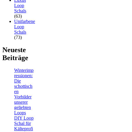
Luxus
Loop
Schals
(63)
Unifarbene
Loop
Schals
(73)
Neueste
Beiträge
Winterimp
ressionen:
Die
schottisch
en
Vorbilder
unserer
geliebten
Loops
DIY Loop
Schal für
Kälteprofi