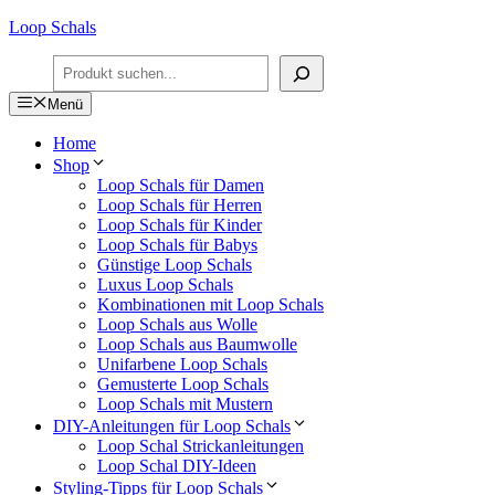
Zum
Loop Schals
Inhalt
Suchen
springen
Menü
Home
Shop
Loop Schals für Damen
Loop Schals für Herren
Loop Schals für Kinder
Loop Schals für Babys
Günstige Loop Schals
Luxus Loop Schals
Kombinationen mit Loop Schals
Loop Schals aus Wolle
Loop Schals aus Baumwolle
Unifarbene Loop Schals
Gemusterte Loop Schals
Loop Schals mit Mustern
DIY-Anleitungen für Loop Schals
Loop Schal Strickanleitungen
Loop Schal DIY-Ideen
Styling-Tipps für Loop Schals