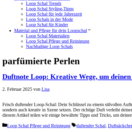
Loop Schal Trends
Loop Schal Styling-Tipps
Loop Schal für jede Jahreszeit
Loop Schals in der Mode
Loop Schal für Kinder
Material und Pflege für dein Loopschal
Loop Schal Materialien
Loop Schal Pflege und Reinigung
Nachhaltige Loop Schals
parfümierte Perlen
Duftnote Loop: Kreative Wege, um deinen S
2. Februar 2025
von
Lisa
Frisch duftender Loop-Schal: Dein Schlüssel zu einem stilvollen Auft
sondern auch kreativ in Szene setzen. Der richtige Duft verleiht deine
diesem Artikel teilen wir einige bewährte Tipps und Tricks, um dein
Kategorien
Schlagwörter
Loop Schal Pflege und Reinigung
duftender Schal
,
Duftsäckche