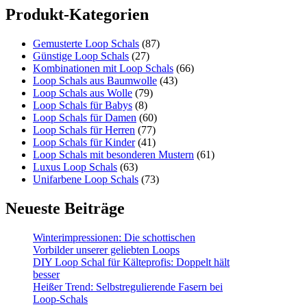
Produkt-Kategorien
Gemusterte Loop Schals
(87)
Günstige Loop Schals
(27)
Kombinationen mit Loop Schals
(66)
Loop Schals aus Baumwolle
(43)
Loop Schals aus Wolle
(79)
Loop Schals für Babys
(8)
Loop Schals für Damen
(60)
Loop Schals für Herren
(77)
Loop Schals für Kinder
(41)
Loop Schals mit besonderen Mustern
(61)
Luxus Loop Schals
(63)
Unifarbene Loop Schals
(73)
Neueste Beiträge
Winterimpressionen: Die schottischen
Vorbilder unserer geliebten Loops
DIY Loop Schal für Kälteprofis: Doppelt hält
besser
Heißer Trend: Selbstregulierende Fasern bei
Loop-Schals