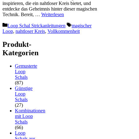
inspirieren, die ein nahtloser Kreis bietet, und
entdecke das Geheimnis hinter dieser magischen
Technik. Bereit, …
Weiterlesen
Kategorien
Schlagwörter
Loop Schal Strickanleitungen
magischer
Loop
,
nahtloser Kreis
,
Vollkommenheit
Produkt-
Kategorien
Gemusterte
Loop
Schals
(87)
Günstige
Loop
Schals
(27)
Kombinationen
mit Loop
Schals
(66)
Loop
Schals aus