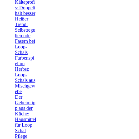
Kälteprofi
s: Doppelt
hält besser
Heißer
Trend:
Selbstregu
lierende
Fasern bei
Loop-
Schals
Farbenspi
el im
Herbst:
Loop-
Schals aus
Mischgew
ebe
Der
Geheimtip
p aus der
Küche:
Hausmittel
für Loop
Schal
Pflege