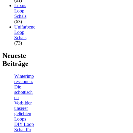
(61)
Luxus
Loop
Schals
(63)
Unifarbene
Loop
Schals
(73)
Neueste
Beiträge
Winterimp
ressionen:
Die
schottisch
en
Vorbilder
unserer
geliebten
Loops
DIY Loop
Schal für